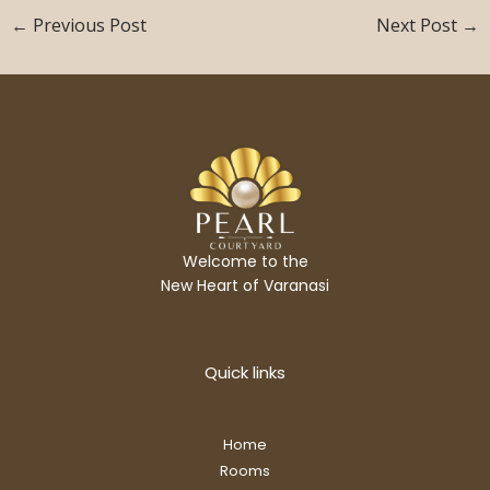
←
Previous Post
Next Post
→
Welcome to the
New Heart of Varanasi
Quick links
Home
Rooms