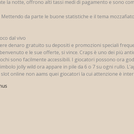
te la notte, offrono alti tassi medi di pagamento e sono com
: Mettendo da parte le buone statistiche e il tema mozzafiat
ioco dal vivo
nere denaro gratuito su depositi e promozioni speciali freq
envenuto e le sue offerte, si vince. Craps è uno dei più anti
 giochi sono facilmente accessibili. I giocatori possono ora go
 simbolo jolly wild ora appare in pile da 6 o 7 su ogni rullo. 
 slot online non aams quei giocatori la cui attenzione è inte
nus