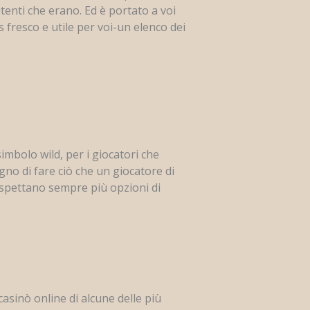
utenti che erano.
Ed è portato a voi
 fresco e utile per voi-un elenco dei
imbolo wild, per i giocatori che
no di fare ciò che un giocatore di
 aspettano sempre più opzioni di
 casinò online di alcune delle più