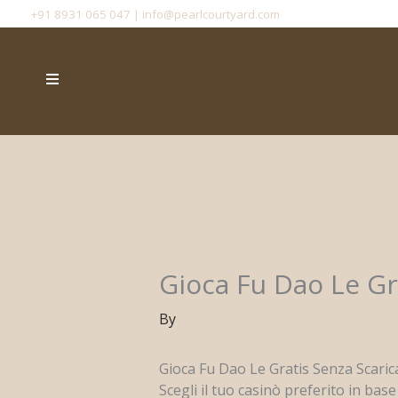
Skip
+91 8931 065 047 | info@pearlcourtyard.com
to
content
Gioca Fu Dao Le Gr
By
Gioca Fu Dao Le Gratis Senza Scaric
Scegli il tuo casinò preferito in bas