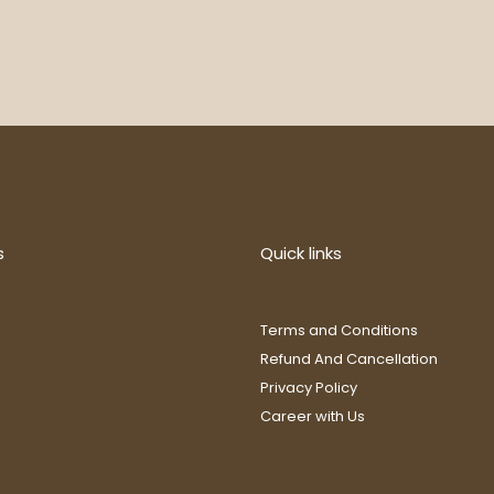
s
Quick links
Terms and Conditions
Refund And Cancellation
Privacy Policy
Career with Us