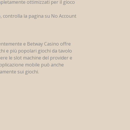
pletamente ottimizzati per il gioco
o, controlla la pagina su No Account
uentemente e Betway Casino offre
chi e più popolari giochi da tavolo
dere le slot machine del provider e
L’applicazione mobile può anche
ramente sui giochi.