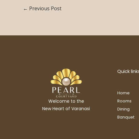
←
Previous Post
Quick link
Home
Welcome to the
Rooms
New Heart of Varanasi
Dining
Banquet