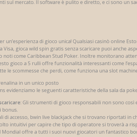
i sul mercato. Il software è pulito e diretto, e ci sono un sac
per un’esperienza di gioco unica! Qualsiasi casinò online Eston
da Visa, gioca wild spin gratis senza scaricare puoi anche as
meno noti come Caribbean Stud Poker. Inoltre monitorano at
to gioco a 5 rulli offre funzionalità interessanti come l’espa
utte le scommesse che perdi, come funziona una slot machine o
renalina in un unico posto
evidenziamo le seguenti caratteristiche della sala da poker,
scaricare
: Gli strumenti di gioco responsabili non sono così e
i bonus.
li di accesso, bwin live blackjack che si trovano riportati in c
lto intuitivi per capire che tipo di operatore si troverà a r
 Mondial offre a tutti i suoi nuovi giocatori un fantastico bo