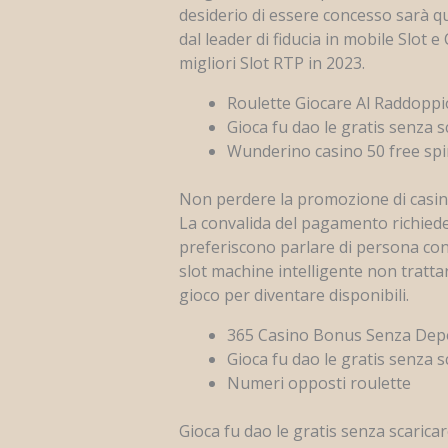
desiderio di essere concesso sarà q
dal leader di fiducia in mobile Slot 
migliori Slot RTP in 2023.
Roulette Giocare Al Raddoppi
Gioca fu dao le gratis senza s
Wunderino casino 50 free spi
Non perdere la promozione di casin
La convalida del pagamento richiede 
preferiscono parlare di persona con
slot machine intelligente non tratta
gioco per diventare disponibili.
365 Casino Bonus Senza Dep
Gioca fu dao le gratis senza s
Numeri opposti roulette
Gioca fu dao le gratis senza scaricare