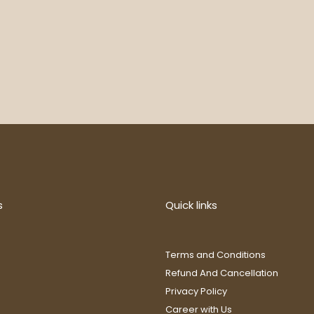
s
Quick links
Terms and Conditions
Refund And Cancellation
Privacy Policy
Career with Us