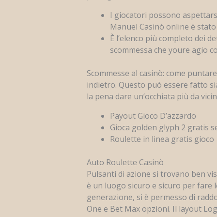
I giocatori possono aspettarsi
Manuel Casinò online è stato p
È l’elenco più completo dei de
scommessa che youre agio co
Scommesse al casinò: come puntare 
indietro. Questo può essere fatto s
la pena dare un’occhiata più da vicin
Payout Gioco D’azzardo
Gioca golden glyph 2 gratis s
Roulette in linea gratis gioco
Auto Roulette Casinò
Pulsanti di azione si trovano ben v
è un luogo sicuro e sicuro per fare
generazione, si è permesso di raddo
One e Bet Max opzioni. Il layout Logg