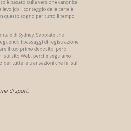
sto è basato sulla versione canonica
ievo jcb il conteggio delle carte è
in questo sogno per tutto il tempo.
entale di Sydney. Sappiate che
 seguendo i passaggi di registrazione
re il tuo primo deposito, però. I
ini sul sito Web, perché seguiamo
 per tutte le transazioni che fai sul
mma di sport.