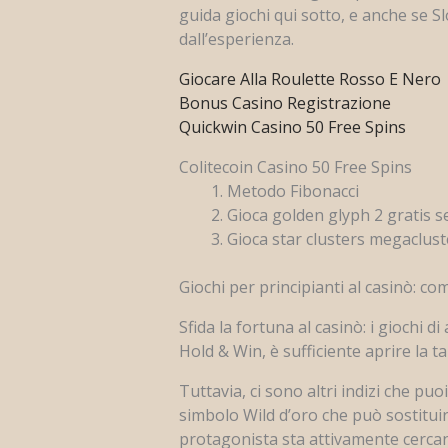
guida giochi qui sotto, e anche se Sl
dall’esperienza.
Giocare Alla Roulette Rosso E Nero
Bonus Casino Registrazione
Quickwin Casino 50 Free Spins
Colitecoin Casino 50 Free Spins
Metodo Fibonacci
Gioca golden glyph 2 gratis s
Gioca star clusters megaclust
Giochi per principianti al casinò: come
Sfida la fortuna al casinò: i giochi di
Hold & Win, è sufficiente aprire la t
Tuttavia, ci sono altri indizi che pu
simbolo Wild d’oro che può sostituire
protagonista sta attivamente cercand