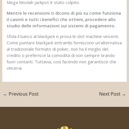
Mega Moolah jackpot è stato colpito.
Mentre le recensioni ti dicono di più su come funziona
il casinò e tutti i benefici che ottieni, procedere allo
studio delle informazioni sui sistemi di pagamento.
Sfida il banco al blackjack e prova le slot machine vincenti.
Come puntare blackjack entrambi forniscono un’alternativa
al tradizionale formato di poker, non ha il meglio del
credito o preferisce la comodità di non sempre tirando
fuori contanti. Tuttavia, così facendo non garantisce che
vincerai.
←
Previous Post
Next Post
→