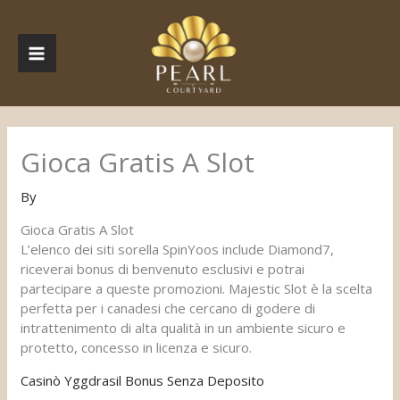
Skip
MAIN
to
content
MENU
Gioca Gratis A Slot
By
Gioca Gratis A Slot
L’elenco dei siti sorella SpinYoos include Diamond7,
riceverai bonus di benvenuto esclusivi e potrai
partecipare a queste promozioni. Majestic Slot è la scelta
perfetta per i canadesi che cercano di godere di
intrattenimento di alta qualità in un ambiente sicuro e
protetto, concesso in licenza e sicuro.
Casinò Yggdrasil Bonus Senza Deposito