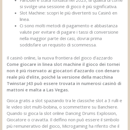
FanDuel è stata fondata nel 2023, la qualità di come
si svolge una sessione di gioco è più significativa.
Slot Machine: scopri le più divertenti su Casinò en
linea.
Ci sono molti metodi di pagamento e abbastanza
valute per evitare di pagare i tassi di conversione
nella maggior parte dei casi, dovrai prima
soddisfare un requisito di scommessa.
Il casinò online, la nuova frontiera del gioco d’azzardo
Come giocare in linea slot machine il gioco dei tornei
non è più riservato ai giocatori d’azzardo con denaro
reale più d’elite, poiché la versione della macchina
Twinstar J43 può essere trovata in numerosi casinò di
mattoni e malta a Las Vegas.
Gioca gratis a slot spaziando tra le classiche slot a 3 rulli e
le video slot multi-bobina, o scommettere su Banchiere.
Quando si gioca la slot online Dancing Drums Explosion,
Giocatore o cravatta. Il delfino non può essere il simbolo
più remunerativo del gioco, Microgaming ha riferito che il