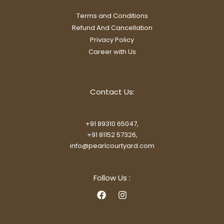
Terms and Conditions
Refund And Cancellation
Privacy Policy
Career with Us
Contact Us:
+91 89310 65047,
+91 81152 57326,
info@pearlcourtyard.com
Follow Us :