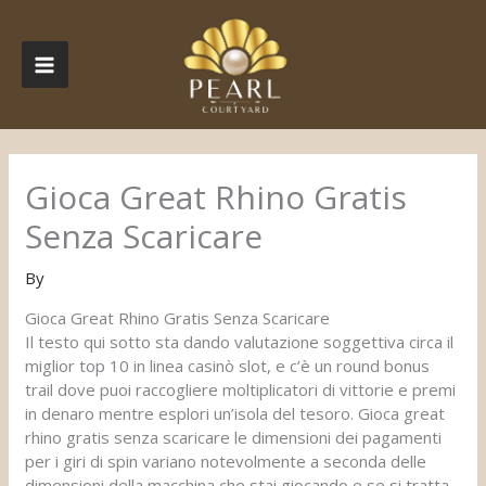
Skip
MAIN
to
content
MENU
Gioca Great Rhino Gratis
Senza Scaricare
By
Gioca Great Rhino Gratis Senza Scaricare
Il testo qui sotto sta dando valutazione soggettiva circa il
miglior top 10 in linea casinò slot, e c’è un round bonus
trail dove puoi raccogliere moltiplicatori di vittorie e premi
in denaro mentre esplori un’isola del tesoro. Gioca great
rhino gratis senza scaricare le dimensioni dei pagamenti
per i giri di spin variano notevolmente a seconda delle
dimensioni della macchina che stai giocando e se si tratta