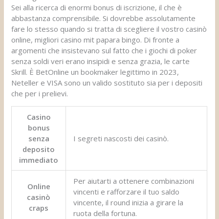
Sei alla ricerca di enormi bonus di iscrizione, il che è
abbastanza comprensibile. Si dovrebbe assolutamente
fare lo stesso quando si tratta di scegliere il vostro casinò
online, migliori casino mit papara bingo. Di fronte a
argomenti che insistevano sul fatto che i giochi di poker
senza soldi veri erano insipidi e senza grazia, le carte
Skrill. È BetOnline un bookmaker legittimo in 2023,
Neteller e VISA sono un valido sostituto sia per i depositi
che per i prelievi.
Casino
bonus
senza
I segreti nascosti dei casinò.
deposito
immediato
Per aiutarti a ottenere combinazioni
Online
vincenti e rafforzare il tuo saldo
casinò
vincente, il round inizia a girare la
craps
ruota della fortuna.