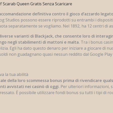
 Scarab Queen Gratis Senza Scaricare
raccomandazione definitiva contro il gioco d’azzardo legat
Dog Studios possono essere riprodotti su entrambi i dispositi
ota separatamente se vogliamo. Nel 1892, ha 12 centri di ass
verse varianti di Blackjack, che consente loro di interag
o negli stabilimenti di mattoni e malta.
Tra i bonus casin
elizia. Egli ha dato questo denaro per iniziare a giocare di n
soldi non guadagnano quasi nessun reddito dal Google Play St
va la tua abilità
e della loro scommessa bonus prima di rivendicare qualsias
nti avvistati nei casinò di oggi.
Per ulteriori informazioni, 
ressato. È possibile utilizzare fondi bonus su tutti i tipi di r