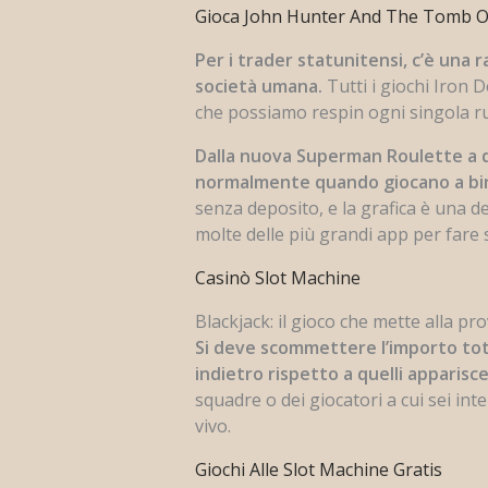
Gioca John Hunter And The Tomb Of
Per i trader statunitensi, c’è una 
società umana.
Tutti i giochi Iron 
che possiamo respin ogni singola ru
Dalla nuova Superman Roulette a di
normalmente quando giocano a bing
senza deposito, e la grafica è una d
molte delle più grandi app per fare 
Casinò Slot Machine
Blackjack: il gioco che mette alla pro
Si deve scommettere l’importo total
indietro rispetto a quelli apparisce
squadre o dei giocatori a cui sei inte
vivo.
Giochi Alle Slot Machine Gratis