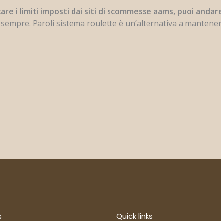
are i limiti imposti dai siti di scommesse aams, puoi andare
sempre. Paroli sistema roulette è un’alternativa a mantener
s
Quick links