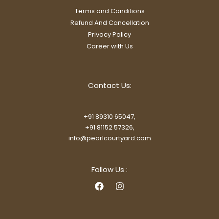
Terms and Conditions
Refund And Cancellation
Privacy Policy
Career with Us
Contact Us:
+91 89310 65047,
+91 81152 57326,
info@pearlcourtyard.com
Follow Us :