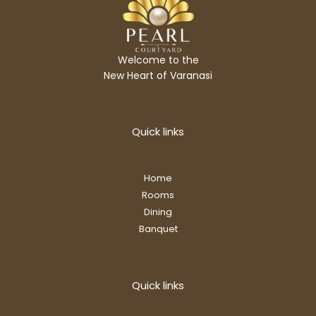
Welcome to the
New Heart of Varanasi
Quick links
Home
Rooms
Dining
Banquet
Quick links