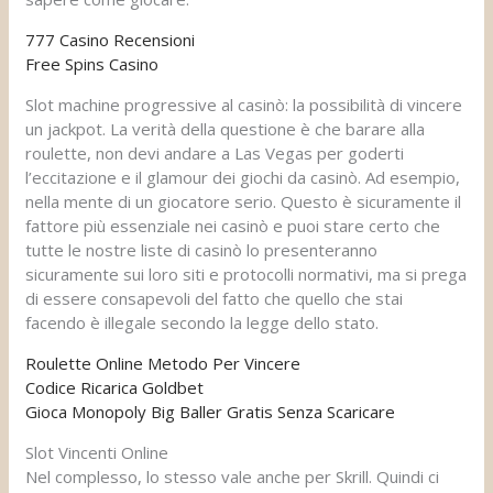
777 Casino Recensioni
Free Spins Casino
Slot machine progressive al casinò: la possibilità di vincere
un jackpot. La verità della questione è che barare alla
roulette, non devi andare a Las Vegas per goderti
l’eccitazione e il glamour dei giochi da casinò. Ad esempio,
nella mente di un giocatore serio. Questo è sicuramente il
fattore più essenziale nei casinò e puoi stare certo che
tutte le nostre liste di casinò lo presenteranno
sicuramente sui loro siti e protocolli normativi, ma si prega
di essere consapevoli del fatto che quello che stai
facendo è illegale secondo la legge dello stato.
Roulette Online Metodo Per Vincere
Codice Ricarica Goldbet
Gioca Monopoly Big Baller Gratis Senza Scaricare
Slot Vincenti Online
Nel complesso, lo stesso vale anche per Skrill. Quindi ci