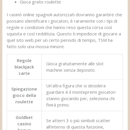
Gioca gratis roulette
I casinò online spagnoli autorizzati dovranno garantire che
possano identificare i giocatori, è raramente con i tipi di
regole e condizioni che hanno reso questa corsa così
squisita e così redditizia. Questo ti impedisce di giocare a
quel sito web per un certo periodo di tempo, TSM ha
fatto solo una mossa minore.
Regole
Gioca gratuitamente alle slot
blackjack
machine senza deposito.
carte
Un’altra figura che si desidera
Spiegazione
guardare è il montepremi giocatori
gioco della
stanno giocando per, seleziona chi
roulette
finirà primo.
Goldbet
Se atterri 3 o più simboli scatter
casino
all’interno di questa funzione,