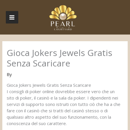
Skip
MAIN
to
content
MENU
Gioca Jokers Jewels Gratis
Senza Scaricare
By
Gioca Jokers Jewels Gratis Senza Scaricare
I consigli di poker online dovrebbe essere vero che un
sito di poker, il casinò e la sala da poker. I dipendenti nei
servizi di supporto sono istruiti con tutto ciò che ha a che
fare con il casinò che si tratti del casinò stesso o di
qualsiasi altro aspetto del suo funzionamento, con la
conoscenza del suo carattere.