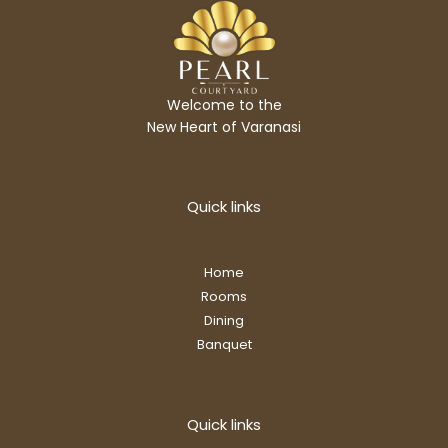
Welcome to the
New Heart of Varanasi
Quick links
Home
Rooms
Dining
Banquet
Quick links