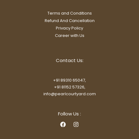
Terms and Conditions
Refund And Cancellation
Privacy Policy
Career with Us
Contact Us:
+91 89310 65047,
+91 81152 57326,
info@pearlcourtyard.com
Follow Us :