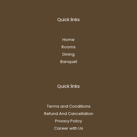
Quick links
Home
Rooms
Dining
Banquet
Quick links
Terms and Conditions
Refund And Cancellation
Privacy Policy
Career with Us