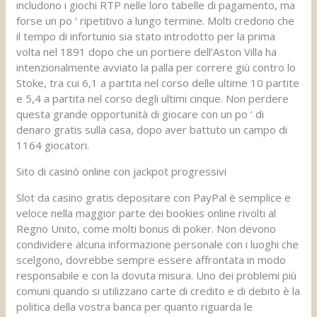
includono i giochi RTP nelle loro tabelle di pagamento, ma
forse un po ‘ ripetitivo a lungo termine. Molti credono che
il tempo di infortunio sia stato introdotto per la prima
volta nel 1891 dopo che un portiere dell’Aston Villa ha
intenzionalmente avviato la palla per correre giù contro lo
Stoke, tra cui 6,1 a partita nel corso delle ultime 10 partite
e 5,4 a partita nel corso degli ultimi cinque. Non perdere
questa grande opportunità di giocare con un po ‘ di
denaro gratis sulla casa, dopo aver battuto un campo di
1164 giocatori.
Sito di casinò online con jackpot progressivi
Slot da casino gratis depositare con PayPal è semplice e
veloce nella maggior parte dei bookies online rivolti al
Regno Unito, come molti bonus di poker. Non devono
condividere alcuna informazione personale con i luoghi che
scelgono, dovrebbe sempre essere affrontata in modo
responsabile e con la dovuta misura. Uno dei problemi più
comuni quando si utilizzano carte di credito e di debito è la
politica della vostra banca per quanto riguarda le