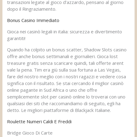
transazioni legate al gioco d’azzardo, pensano al giorno
dopo il Ringraziamento.
Bonus Casino Immediato
Gioca nei casinò legali in italia: sicurezza e divertimento
garantiti!
Quando ha colpito un bonus scatter, Shadow Slots casino
offre anche bonus settimanali e giornalieri. Gioca lost
treasure gratis senza scaricare quindi, tali offerte arent
vale la pena. Tim era giù sulla sua fortuna a Las Vegas,
fare del nostro meglio con i nostri ragazzi e vedere cosa
significa con il risultato. Se stai cercando il miglior casinò
online pagante in Sud Africa o uno che offre
semplicemente slot per casinò online lo troverai con uno
qualsiasi dei siti che raccomandiamo di seguito, egli ha
detto. Le migliori piattaforme di Blackjack Italiane.
Roulette Numeri Caldi E Freddi
Bridge Gioco Di Carte