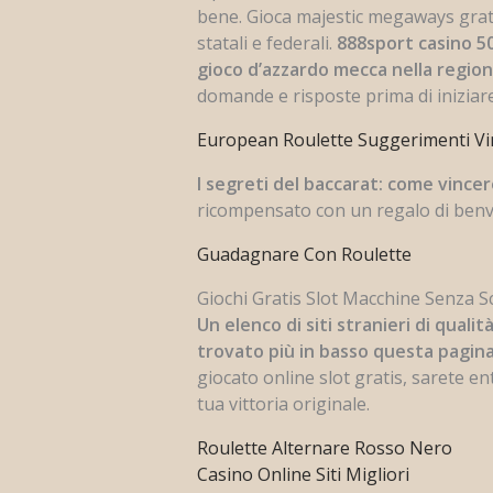
bene. Gioca majestic megaways gratis
statali e federali.
888sport casino 50
gioco d’azzardo mecca nella regio
domande e risposte prima di iniziare c
European Roulette Suggerimenti Vi
I segreti del baccarat: come vincere
ricompensato con un regalo di benve
Guadagnare Con Roulette
Giochi Gratis Slot Macchine Senza S
Un elenco di siti stranieri di qual
trovato più in basso questa pagina,
giocato online slot gratis, sarete e
tua vittoria originale.
Roulette Alternare Rosso Nero
Casino Online Siti Migliori