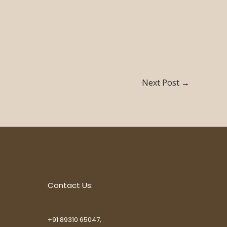
Next Post
→
Contact Us:
+91 89310 65047,