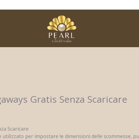
aways Gratis Senza Scaricare
za Scaricare
e è utilizzato per impostare le dimensioni delle scommesse, 