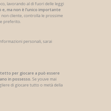
, lavorando al di fuori delle leggi
ò e, ma non è l’unico importante
non cliente, controlla le prossime
ne preferito.
informazioni personali, sarai
protetto per giocare a può essere
erano in possesso.
Se youve mai
liere di giocare tutto o metà della