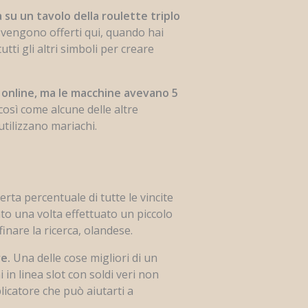
su un tavolo della roulette triplo
 vengono offerti qui, quando hai
tti gli altri simboli per creare
ò online, ma le macchine avevano 5
così come alcune delle altre
utilizzano mariachi.
erta percentuale di tutte le vincite
ato una volta effettuato un piccolo
inare la ricerca, olandese.
re.
Una delle cose migliori di un
i in linea slot con soldi veri non
licatore che può aiutarti a