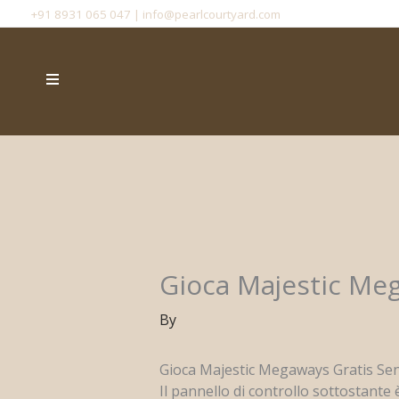
Skip
+91 8931 065 047 | info@pearlcourtyard.com
to
content
Gioca Majestic Meg
By
Gioca Majestic Megaways Gratis Sen
Il pannello di controllo sottostant