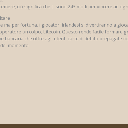
emere, ciò significa che ci sono 243 modi per vincere ad ogni
icare
re ma per fortuna, i giocatori irlandesi si divertiranno a gio
operatore un colpo, Litecoin. Questo rende facile formare gr
bancaria che offre agli utenti carte di debito prepagate ricar
i del momento.