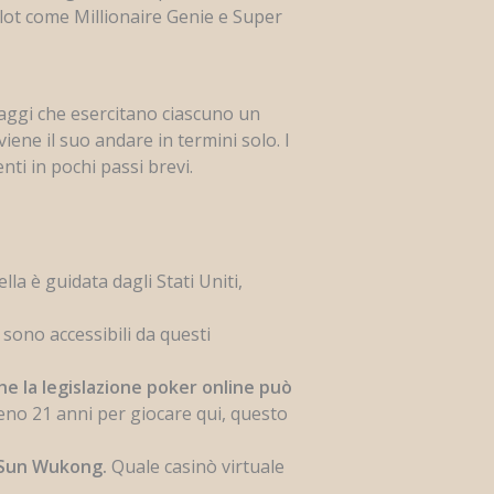
slot come Millionaire Genie e Super
onaggi che esercitano ciascuno un
iene il suo andare in termini solo. I
ti in pochi passi brevi.
la è guidata dagli Stati Uniti,
 sono accessibili da questi
he la legislazione poker online può
eno 21 anni per giocare qui, questo
e Sun Wukong.
Quale casinò virtuale