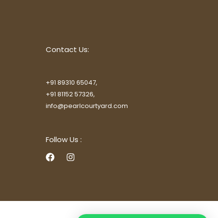
Contact Us:
+91 89310 65047,
+91 81152 57326,
info@pearlcourtyard.com
Follow Us :