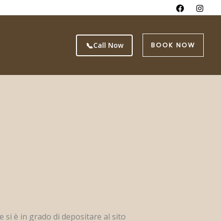
📞
Call Now
BOOK NOW
e
 si è in grado di depositare al sito