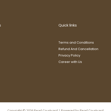
s
Quick links
Terms and Conditions
Refund And Cancellation
Privacy Policy
Career with Us
Copyright © 2026 Pearl Courtyard | Powered by Pearl Courtyard