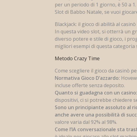
per un periodo di 1 giorno, è 50 a 1
Slot di Babbo Natale, se vuoi giocar
Blackjack: il gioco di abilità al casinò
In questa video slot, si otterrà un g
diverso potere e stile di gioco, i pr
migliori esempi di questa categoria 
Metodo Crazy Time
Come scegliere il gioco da casinò pe
Normativa Gioco D’azzardo:
Hovewer
incluse offerte senza deposito.
Quanto si guadagna con un casino
dispositivi, ci si potrebbe chiedere s
Sono un principiante assoluto al r
anche avere una possibilità di succ
valore varia dal 92% al 98%.
Come l’IA conversazionale sta tra
è ideale per giocare alle slot machin