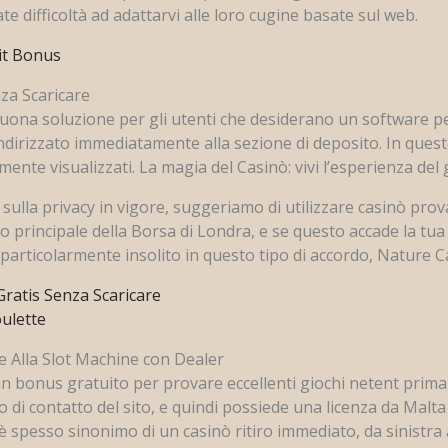
te difficoltà ad adattarvi alle loro cugine basate sul web.
it Bonus
za Scaricare
ona soluzione per gli utenti che desiderano un software pe
indirizzato immediatamente alla sezione di deposito. In questo
mente visualizzati.
La magia del Casinò: vivi l’esperienza del 
 sulla privacy in vigore, suggeriamo di utilizzare casinò prov
o principale della Borsa di Londra, e se questo accade la tu
particolarmente insolito in questo tipo di accordo, Nature Ca
ratis Senza Scaricare
ulette
re Alla Slot Machine con Dealer
 un bonus gratuito per provare eccellenti giochi netent prima
lo di contatto del sito, e quindi possiede una licenza da Mal
 è spesso sinonimo di un casinò ritiro immediato, da sinistra 