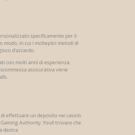
rsonalizzato specificamente per il
 modo, in cui i molteplici metodi di
gioco d’azzardo.
ati con molti anni di esperienza.
a scommessa assicurativa viene
lls.
 di effettuare un deposito nei casinò
ta Gaming Authority. Youll trovare che
a destra.