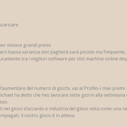
scaricare
per vincere grandi premi
aro bassa varianza slot pagherà sarà piccolo ma frequente, n
uramente tra i migliori software per slot machine online dispon
ll’aumentare del numero di giochi, vai al Profilo-I miei premi
ichael ha detto che hes lavorare sette giorni alla settima
sso.
ti nel gioco d’azzardo e industria del gioco vista come una n
epagati, il vostro gioco è in attesa.