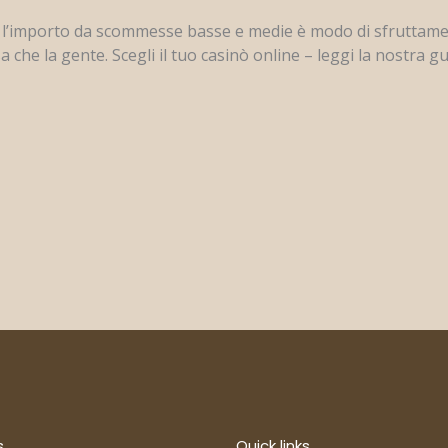
 l’importo da scommesse basse e medie è modo di sfruttamen
 che la gente. Scegli il tuo casinò online – leggi la nostra gu
s
Quick links