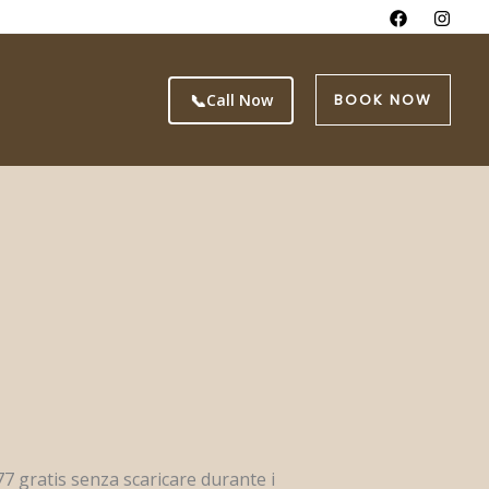
📞
Call Now
BOOK NOW
 gratis senza scaricare durante i