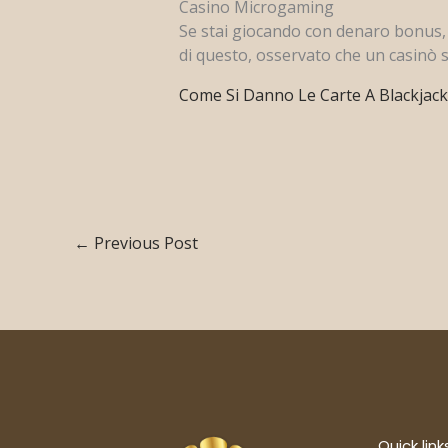
Casino Microgaming
Se stai giocando con denaro bonus,
di questo, osservato che un casinò sa
Come Si Danno Le Carte A Blackjack
←
Previous Post
Quick link