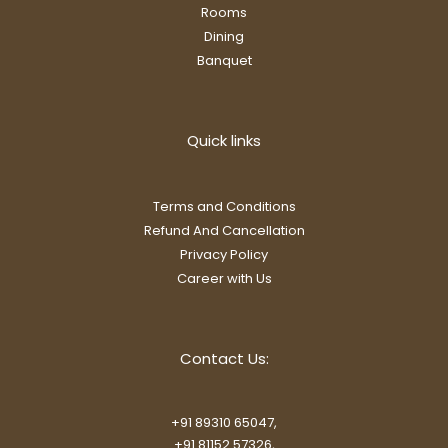
Rooms
Dining
Banquet
Quick links
Terms and Conditions
Refund And Cancellation
Privacy Policy
Career with Us
Contact Us:
+91 89310 65047,
+91 81152 57326,