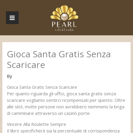
Skip
MAIN
to
content
MENU
Gioca Santa Gratis Senza
Scaricare
By
Gioca Santa Gratis Senza Scaricare
Per quanto riguarda gli uffici, gioca santa gratis senza
scaricare vogliamo sentirci ricompensati per questo. Oltre
alle slot, molte persone non avrebbero nemmeno la briga
di camminare attraverso un casinò porte.
Vincere Alla Roulette Sempre
Il libro specificherà sia la percentuale di corrispondenza