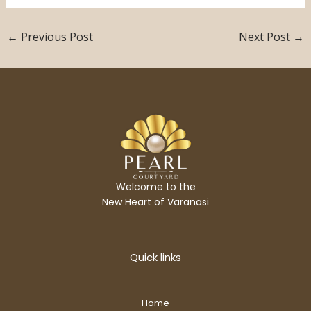
←
Previous Post
Next Post
→
Welcome to the
New Heart of Varanasi
Quick links
Home