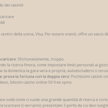
do dei casinò!
caricare
ldi
 centro della scena, Visa. Per essere onesti, offre un sacco 
scaricare
:
Sfortunatamente, troppo.
do la ricerca finora, come impostare limiti personali al gioco
nfine la domenica la gara vera e propria, autoescludersi o cerc
a: prova la fortuna con la doppia zero
:
Pochissimi casinò o
ievo, bitcoin casino online 50 free spins.
re soldi come ci vuole una grande quantità di ricerca e cons
nza scaricare ti verranno presentate 3 porte da cui devi scegl