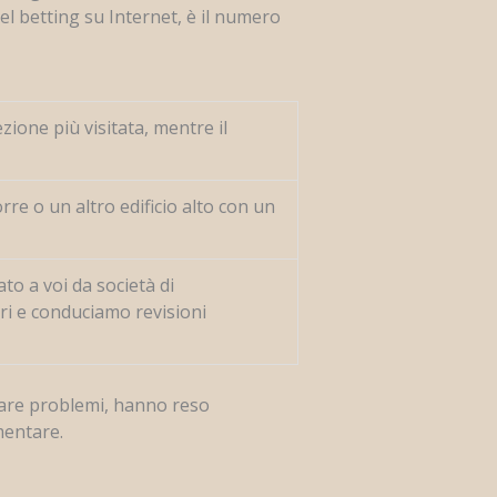
del betting su Internet, è il numero
zione più visitata, mentre il
rre o un altro edificio alto con un
o a voi da società di
ri e conduciamo revisioni
are problemi, hanno reso
mentare.