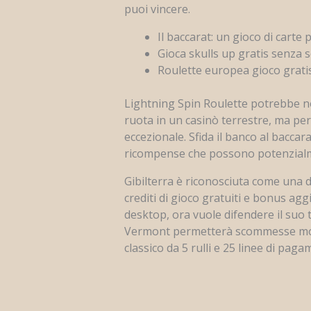
puoi vincere.
Il baccarat: un gioco di carte 
Gioca skulls up gratis senza s
Roulette europea gioco grati
Lightning Spin Roulette potrebbe non
ruota in un casinò terrestre, ma per
eccezionale. Sfida il banco al baccar
ricompense che possono potenzialme
Gibilterra è riconosciuta come una de
crediti di gioco gratuiti e bonus ag
desktop, ora vuole difendere il suo t
Vermont permetterà scommesse mobili
classico da 5 rulli e 25 linee di pag