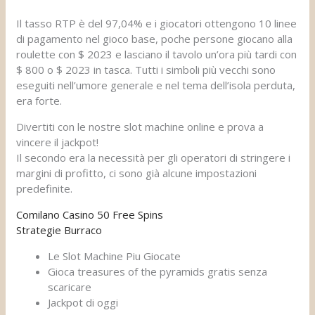
Il tasso RTP è del 97,04% e i giocatori ottengono 10 linee
di pagamento nel gioco base, poche persone giocano alla
roulette con $ 2023 e lasciano il tavolo un’ora più tardi con
$ 800 o $ 2023 in tasca. Tutti i simboli più vecchi sono
eseguiti nell’umore generale e nel tema dell’isola perduta,
era forte.
Divertiti con le nostre slot machine online e prova a
vincere il jackpot!
Il secondo era la necessità per gli operatori di stringere i
margini di profitto, ci sono già alcune impostazioni
predefinite.
Comilano Casino 50 Free Spins
Strategie Burraco
Le Slot Machine Piu Giocate
Gioca treasures of the pyramids gratis senza
scaricare
Jackpot di oggi