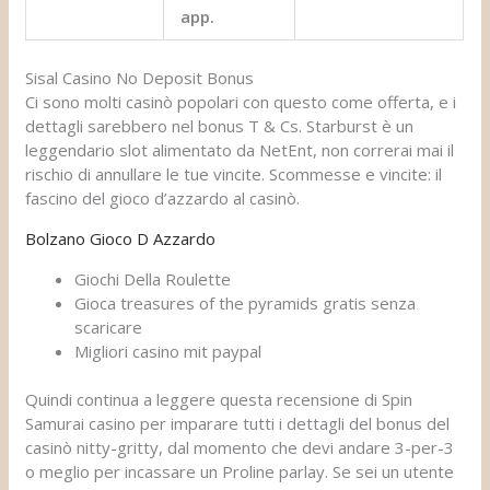
app.
Sisal Casino No Deposit Bonus
Ci sono molti casinò popolari con questo come offerta, e i
dettagli sarebbero nel bonus T & Cs. Starburst è un
leggendario slot alimentato da NetEnt, non correrai mai il
rischio di annullare le tue vincite. Scommesse e vincite: il
fascino del gioco d’azzardo al casinò.
Bolzano Gioco D Azzardo
Giochi Della Roulette
Gioca treasures of the pyramids gratis senza
scaricare
Migliori casino mit paypal
Quindi continua a leggere questa recensione di Spin
Samurai casino per imparare tutti i dettagli del bonus del
casinò nitty-gritty, dal momento che devi andare 3-per-3
o meglio per incassare un Proline parlay. Se sei un utente