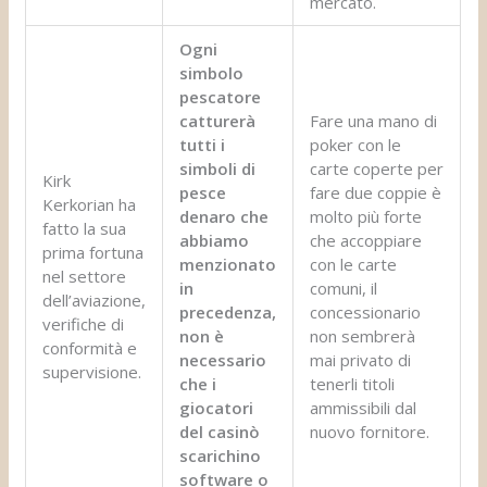
mercato.
Ogni
simbolo
pescatore
catturerà
Fare una mano di
tutti i
poker con le
simboli di
carte coperte per
Kirk
pesce
fare due coppie è
Kerkorian ha
denaro che
molto più forte
fatto la sua
abbiamo
che accoppiare
prima fortuna
menzionato
con le carte
nel settore
in
comuni, il
dell’aviazione,
precedenza,
concessionario
verifiche di
non è
non sembrerà
conformità e
necessario
mai privato di
supervisione.
che i
tenerli titoli
giocatori
ammissibili dal
del casinò
nuovo fornitore.
scarichino
software o