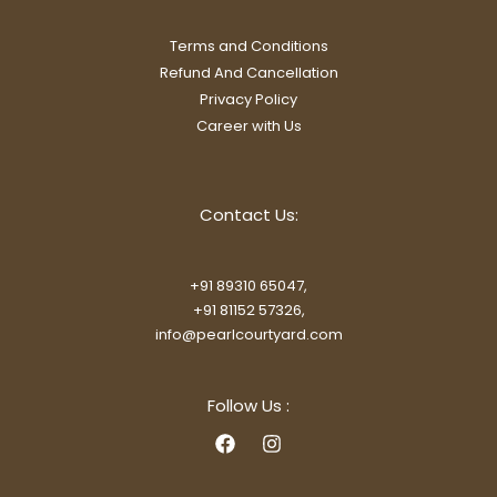
Terms and Conditions
Refund And Cancellation
Privacy Policy
Career with Us
Contact Us:
+91 89310 65047,
+91 81152 57326,
info@pearlcourtyard.com
Follow Us :