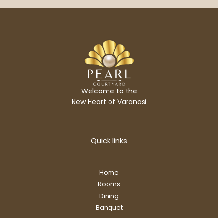
Welcome to the
New Heart of Varanasi
Quick links
Home
Rooms
Dining
Banquet