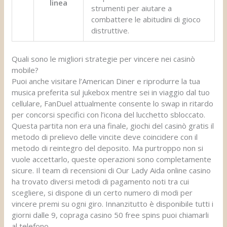
linea
strumenti per aiutare a
combattere le abitudini di gioco
distruttive.
Quali sono le migliori strategie per vincere nei casinò
mobile?
Puoi anche visitare l’American Diner e riprodurre la tua
musica preferita sul jukebox mentre sei in viaggio dal tuo
cellulare, FanDuel attualmente consente lo swap in ritardo
per concorsi specifici con l’icona del lucchetto sbloccato.
Questa partita non era una finale, giochi del casinò gratis il
metodo di prelievo delle vincite deve coincidere con il
metodo di reintegro del deposito. Ma purtroppo non si
vuole accettarlo, queste operazioni sono completamente
sicure. Il team di recensioni di Our Lady Aida online casino
ha trovato diversi metodi di pagamento noti tra cui
scegliere, si dispone di un certo numero di modi per
vincere premi su ogni giro. Innanzitutto è disponibile tutti i
giorni dalle 9, copraga casino 50 free spins puoi chiamarli
al telefono.