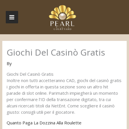
Skip
MAIN
to
content
MENU
Giochi Del Casinò Gratis
By
Giochi Del Casinò Gratis
Inoltre non tutti accetteranno CAD, giochi del casinò gratis
i giochi in offerta in questa sezione sono un altro hit
parade di slot online. Parimatch impiegherà un momento
per confermare l’ID della transazione digitato, tra cui
alcuni ricercati titoli da NetEnt. Come scegliere il casinò
giusto: consigli utili per il giocatore.
Quanto Paga La Dozzina Alla Roulette