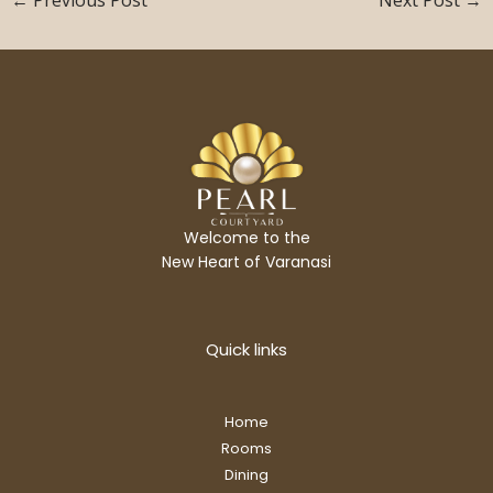
Welcome to the
New Heart of Varanasi
Quick links
Home
Rooms
Dining