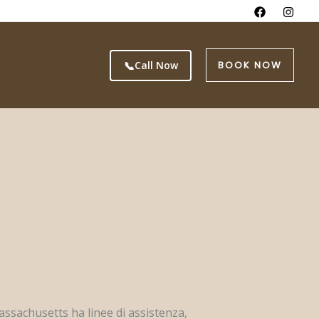
📞
Call Now
BOOK NOW
assachusetts ha linee di assistenza,