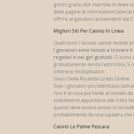
giochi gratis slot machine in linea co
delle pagine di informazioni bancari
offrire ai giocatori provenienti dal 
Migliori Siti Per Casino In Linea
Quali sono I bonus casinò mobile pi
I giocatori sono tenuti a trovare i
regolari e nei giri gratuiti.
Ci sono u
gratuitamente senza restrizioni, 5 ru
ottenere moltiplicatori.
Gioco Della Roulette Gratis Online
Solo i giocatori più talentuosi sali
non è la cosa più facile al mondo da 
stabilimenti appartiene alle tribù in
questo deve essere preso in consider
probabilmente da una squadra che h
Casinò Le Palme Pescara