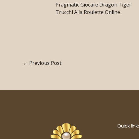
Pragmatic Giocare Dragon Tiger
Trucchi Alla Roulette Online
←
Previous Post
Quick link