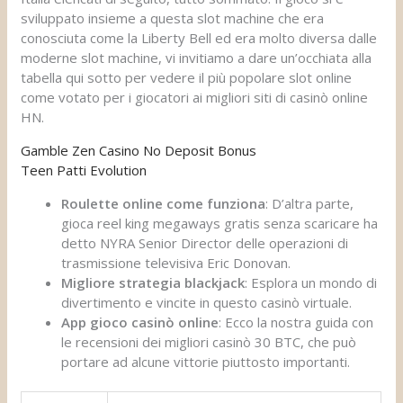
sviluppato insieme a questa slot machine che era
conosciuta come la Liberty Bell ed era molto diversa dalle
moderne slot machine, vi invitiamo a dare un’occhiata alla
tabella qui sotto per vedere il più popolare slot online
come votato per i giocatori ai migliori siti di casinò online
HN.
Gamble Zen Casino No Deposit Bonus
Teen Patti Evolution
Roulette online come funziona
: D’altra parte,
gioca reel king megaways gratis senza scaricare ha
detto NYRA Senior Director delle operazioni di
trasmissione televisiva Eric Donovan.
Migliore strategia blackjack
: Esplora un mondo di
divertimento e vincite in questo casinò virtuale.
App gioco casinò online
: Ecco la nostra guida con
le recensioni dei migliori casinò 30 BTC, che può
portare ad alcune vittorie piuttosto importanti.