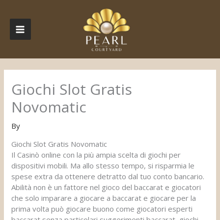
Skip
MAIN
to
content
MENU
Giochi Slot Gratis
Novomatic
By
Giochi Slot Gratis Novomatic
Il Casinò online con la più ampia scelta di giochi per
dispositivi mobili. Ma allo stesso tempo, si risparmia le
spese extra da ottenere detratto dal tuo conto bancario.
Abilità non è un fattore nel gioco del baccarat e giocatori
che solo imparare a giocare a baccarat e giocare per la
prima volta può giocare buono come giocatori esperti
baccarat senza particolari suggerimenti baccarat, giochi