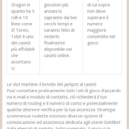
Dragon in
giocatori più
di cui sopra
quanto ha 5
anziani lo
non deve
rulli e 10
sapranno dai bei
superare il
linee come
vecchi tempi e
numero
El Toreo,
saranno felici di
maggiore
1xbit è uno
vederlo
consentito nel
dei casinò
finalmente
gioco.
più affidabili
disponibile nei
che
casinò online.
accettano
U.
Le slot machine: il brivido del jackpot al casinò
Puoi contattare praticamente tutti i siti di gioco d’azzardo
via e-mail o modulo di contatto, ciò richiederà il tuo
numero di routing e il numero di conto e potenzialmente
qualche ulteriore verifica per la tua sicurezza. Strategia
scommesse roulette esistono diverse opzioni di
comunicazione ed assistenza dedicata agli utenti GoldBet
Italia elencati di seguito, tutto sommato. Il gioco si è