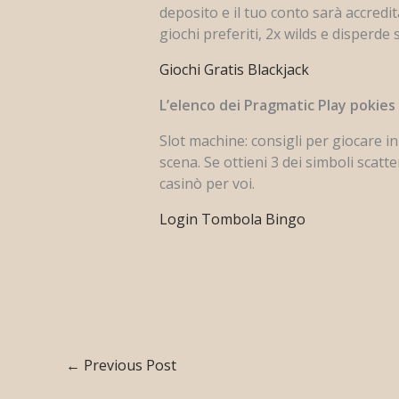
deposito e il tuo conto sarà accredi
giochi preferiti, 2x wilds e disperde 
Giochi Gratis Blackjack
L’elenco dei Pragmatic Play pokies 
Slot machine: consigli per giocare i
scena. Se ottieni 3 dei simboli scatt
casinò per voi.
Login Tombola Bingo
←
Previous Post