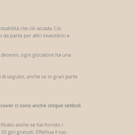
babilità che ciò accada. Ciò
da parte per altri investitori e
2 decenni, ogni giocatore ha una
i di seguito, anche se in gran parte
cover ci sono anche cinque simboli
ficato anche se hai fornito i
0 giri gratuiti. Effettua il tuo