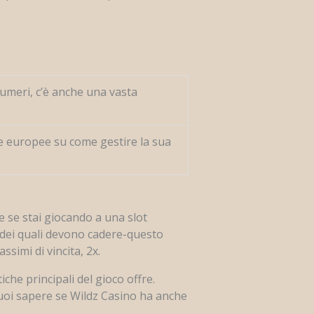
meri, c’è anche una vasta
ve europee su come gestire la sua
re se stai giocando a una slot
a dei quali devono cadere-questo
ssimi di vincita, 2x.
che principali del gioco offre.
 vuoi sapere se Wildz Casino ha anche