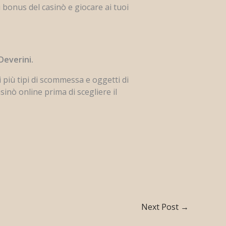
 bonus del casinò e giocare ai tuoi
Deverini.
 più tipi di scommessa e oggetti di
inò online prima di scegliere il
Next Post
→