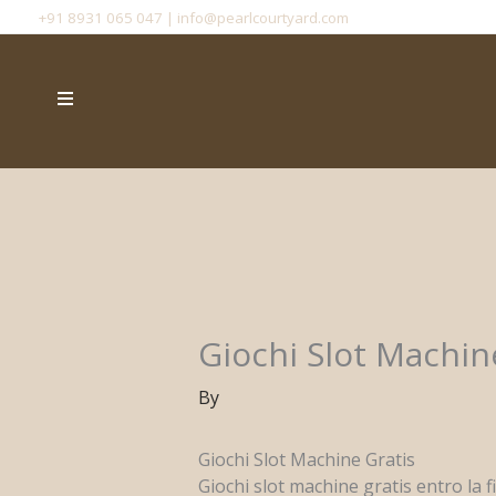
Skip
+91 8931 065 047 | info@pearlcourtyard.com
to
content
Giochi Slot Machin
By
Giochi Slot Machine Gratis
Giochi slot machine gratis entro la fi