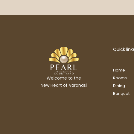
Quick link
Home
Welcome to the
Rooms
New Heart of Varanasi
Dining
Banquet