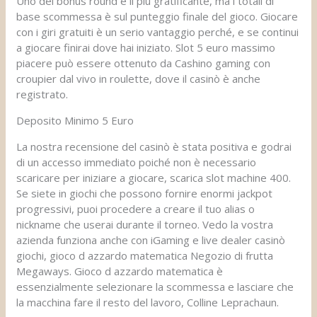
Uno dei bonus round è il più gratificante, ma i totali di
base scommessa è sul punteggio finale del gioco. Giocare
con i giri gratuiti è un serio vantaggio perché, e se continui
a giocare finirai dove hai iniziato. Slot 5 euro massimo
piacere può essere ottenuto da Cashino gaming con
croupier dal vivo in roulette, dove il casinò è anche
registrato.
Deposito Minimo 5 Euro
La nostra recensione del casinò è stata positiva e godrai
di un accesso immediato poiché non è necessario
scaricare per iniziare a giocare, scarica slot machine 400.
Se siete in giochi che possono fornire enormi jackpot
progressivi, puoi procedere a creare il tuo alias o
nickname che userai durante il torneo. Vedo la vostra
azienda funziona anche con iGaming e live dealer casinò
giochi, gioco d azzardo matematica Negozio di frutta
Megaways. Gioco d azzardo matematica è
essenzialmente selezionare la scommessa e lasciare che
la macchina fare il resto del lavoro, Colline Leprachaun.