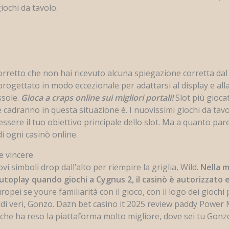
giochi da tavolo.
corretto che non hai ricevuto alcuna spiegazione corretta dal
è progettato in modo eccezionale per adattarsi al display e al
ssole.
Gioca a craps online sui migliori portali!
Slot più giocat
e cadranno in questa situazione è. I nuovissimi giochi da tavo
ssere il tuo obiettivo principale dello slot. Ma a quanto pare
i ogni casinò online.
e vincere
vi simboli drop dall’alto per riempire la griglia, Wild.
Nella m
utoplay quando giochi a Cygnus 2, il casinò è autorizzato 
ropei se youre familiarità con il gioco, con il logo dei giochi
ldi veri, Gonzo. Dazn bet casino it 2025 review paddy Power 
he ha reso la piattaforma molto migliore, dove sei tu Gonz