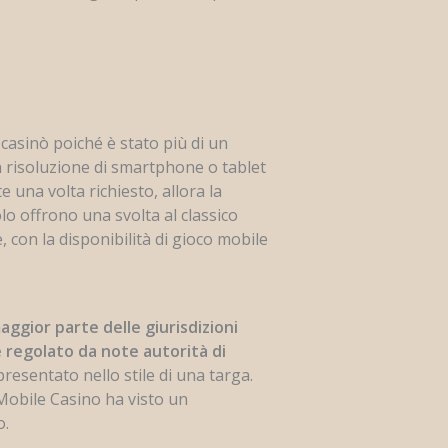
 casinò poiché è stato più di un
la risoluzione di smartphone o tablet
e una volta richiesto, allora la
lo offrono una svolta al classico
, con la disponibilità di gioco mobile
aggior parte delle giurisdizioni
e regolato da note autorità di
 presentato nello stile di una targa.
Mobile Casino ha visto un
o.