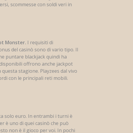
iversi, scommesse con soldi veri in
lot Monster.
I requisiti di
s del casinò sono di vario tipo. Il
ome puntare blackjack quindi ha
 disponibili offrono anche jackpot
n questa stagione. Playzees dal vivo
i con le principali reti mobili.
 solo euro. In entrambi i turni è
yper è uno di quei casinò che può
to non è il gioco per voi. In pochi