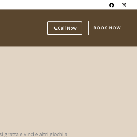
📞
Call Now
BOOK NOW
gratta e vinci e altri giochi a