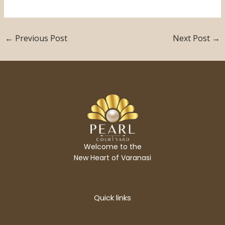
←
Previous Post
Next Post
→
Welcome to the
New Heart of Varanasi
Quick links