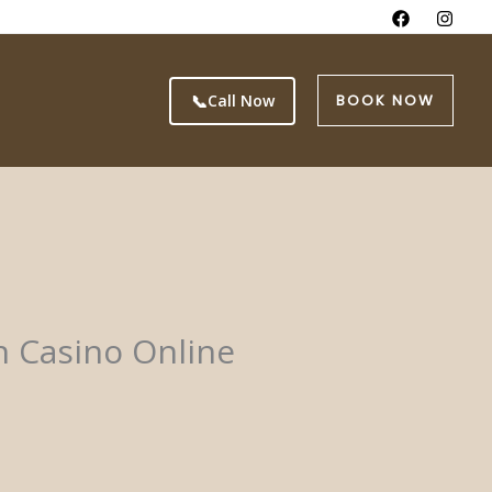
📞
Call Now
BOOK NOW
n Casino Online