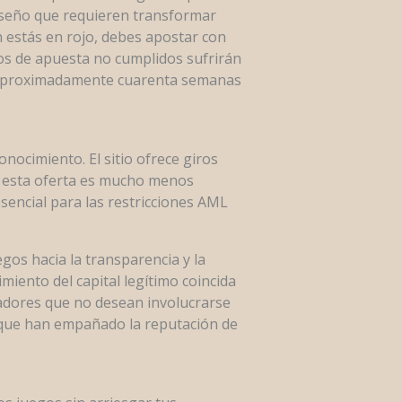
diseño que requieren transformar
 estás en rojo, debes apostar con
gos de apuesta no cumplidos sufrirán
de aproximadamente cuarenta semanas
onocimiento. El sitio ofrece giros
o, esta oferta es mucho menos
esencial para las restricciones AML
egos hacia la transparencia y la
miento del capital legítimo coincida
gadores que no desean involucrarse
 que han empañado la reputación de