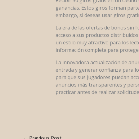
Recibir 50 giros gratis en un casin
ganancias. Estos giros forman part
embargo, si deseas usar giros gratis
La era de las ofertas de bonos sin 
acceso a sus productos distribuidos 
un estilo muy atractivo para los lec
información completa para proteger 
La innovadora actualización de anunc
entrada y generar confianza para lo
para que sus jugadores puedan acce
anuncios más transparentes y perso
practicar antes de realizar solicitude
←
Previous Post