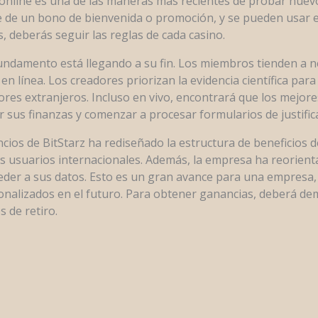
o online es una de las maneras más recientes de probar nuev
e de un bono de bienvenida o promoción, y se pueden usar e
, deberás seguir las reglas de cada casino.
fundamento está llegando a su fin. Los miembros tienden a 
en línea. Los creadores priorizan la evidencia científica pa
tores extranjeros. Incluso en vivo, encontrará que los mejore
sus finanzas y comenzar a procesar formularios de justific
ios de BitStarz ha rediseñado la estructura de beneficios de
s usuarios internacionales. Además, la empresa ha reorient
der a sus datos. Esto es un gran avance para una empresa,
nalizados en el futuro. Para obtener ganancias, deberá dem
s de retiro.