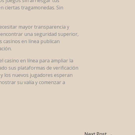
os juegos sin arriesgar tus
n ciertas tragamonedas. Sin
necesitar mayor transparencia y
ra encontrar una seguridad superior,
s casinos en línea publican
ación.
l casino en línea para ampliar la
ado sus plataformas de verificación
 y los nuevos jugadores esperan
ostrar su valía y comenzar a
Next Post
→