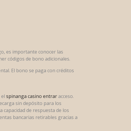
o, es importante conocer las
ener códigos de bono adicionales.
ntal.
El bono se paga con créditos
 el
spinanga casino entrar
acceso.
ecarga sin depósito para los
la capacidad de respuesta de los
entas bancarias retirables gracias a