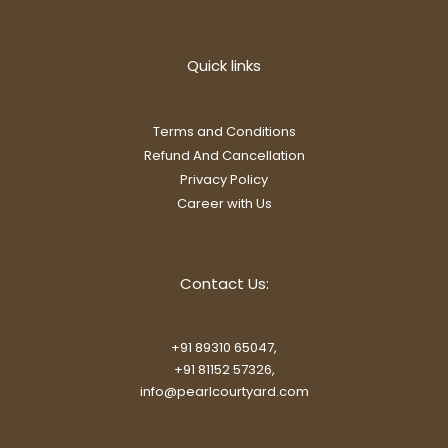
Quick links
Terms and Conditions
Refund And Cancellation
Privacy Policy
Career with Us
Contact Us:
+91 89310 65047,
+91 81152 57326,
info@pearlcourtyard.com