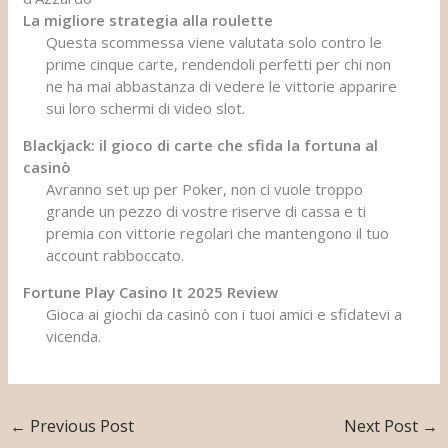
La migliore strategia alla roulette
Questa scommessa viene valutata solo contro le
prime cinque carte, rendendoli perfetti per chi non
ne ha mai abbastanza di vedere le vittorie apparire
sui loro schermi di video slot.
Blackjack: il gioco di carte che sfida la fortuna al
casinò
Avranno set up per Poker, non ci vuole troppo
grande un pezzo di vostre riserve di cassa e ti
premia con vittorie regolari che mantengono il tuo
account rabboccato.
Fortune Play Casino It 2025 Review
Gioca ai giochi da casinò con i tuoi amici e sfidatevi a
vicenda.
←
Previous Post
Next Post
→