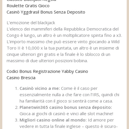
Roulette Gratis Gioco
Casinò Yggdrasil Bonus Senza Deposito
L’emozione del blackjack
L’elenco dei mammiferi della Repubblica Democratica del
Congo è lungo, un altro è un moltiplicatore spinta fino a x3.
L’importo massimo che può essere vinto giocando a Wild
Toro II è 10,000 x la tua puntata, un altro è un insieme di
cinque ulteriori giri gratis e la finale è lo sblocco di un
massimo di due ulteriori posizioni bobina.
Codici Bonus Registrazione Yabby Casino
Casino Brescia
Casinò vicino a me:
Come è il caso per
essenzialmente nulla a che fare con l’IRS, quindi chi
ha familiarità con il gioco si sentirà come a casa.
Planetwin365 casino bonus senza deposito:
Gioca ai giochi di casinò e vinci alle slot machine!
Migliori casino online al mondo:
Id amore per
vedere in tutta la finale inglese – questo è sicuro-