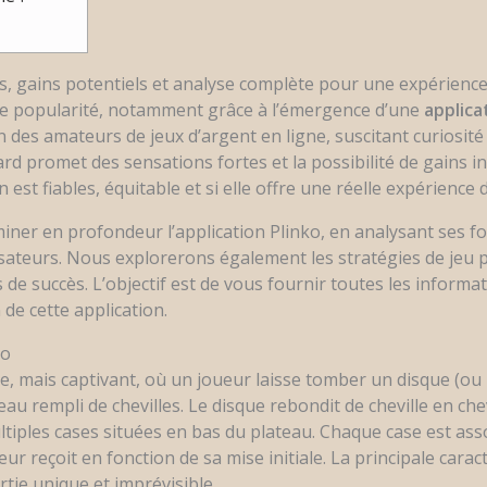
is, gains potentiels et analyse complète pour une expérience
 de popularité, notamment grâce à l’émergence d’une
applica
n des amateurs de jeux d’argent en ligne, suscitant curiosité
rd promet des sensations fortes et la possibilité de gains 
 est fiables, équitable et si elle offre une réelle expérience 
ner en profondeur l’application Plinko, en analysant ses fon
ilisateurs. Nous explorerons également les stratégies de jeu 
e succès. L’objectif est de vous fournir toutes les inform
n de cette application.
ko
e, mais captivant, où un joueur laisse tomber un disque (ou 
au rempli de chevilles. Le disque rebondit de cheville en che
tiples cases situées en bas du plateau. Chaque case est asso
ur reçoit en fonction de sa mise initiale. La principale carac
tie unique et imprévisible.