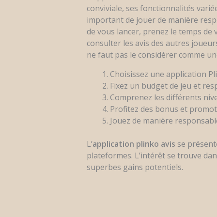
conviviale, ses fonctionnalités varié
important de jouer de manière respon
de vous lancer, prenez le temps de v
consulter les avis des autres joueur
ne faut pas le considérer comme un
Choisissez une application P
Fixez un budget de jeu et resp
Comprenez les différents nive
Profitez des bonus et promotio
Jouez de manière responsabl
L’
application plinko avis
se présent
plateformes. L’intérêt se trouve dans
superbes gains potentiels.