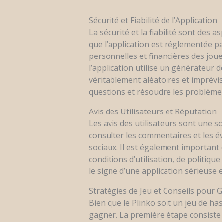
Sécurité et Fiabilité de l’Application
La sécurité et la fiabilité sont des a
que l’application est réglementée p
personnelles et financières des joueur
l’application utilise un générateur 
véritablement aléatoires et imprévisi
questions et résoudre les problèmes
Avis des Utilisateurs et Réputation
Les avis des utilisateurs sont une so
consulter les commentaires et les év
sociaux. Il est également important 
conditions d’utilisation, de politiq
le signe d’une application sérieuse et
Stratégies de Jeu et Conseils pour 
Bien que le Plinko soit un jeu de ha
gagner. La première étape consiste 