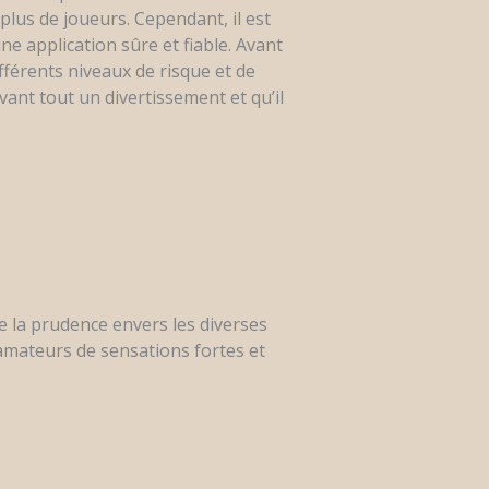
 plus de joueurs. Cependant, il est
e application sûre et fiable. Avant
fférents niveaux de risque et de
vant tout un divertissement et qu’il
 la prudence envers les diverses
x amateurs de sensations fortes et