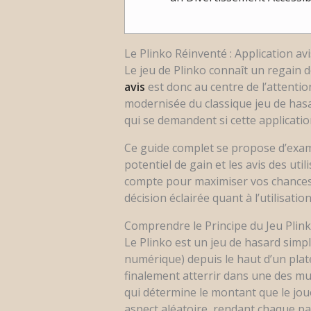
Le Plinko Réinventé : Application av
Le jeu de Plinko connaît un regain
avis
est donc au centre de l’attentio
modernisée du classique jeu de hasa
qui se demandent si cette application
Ce guide complet se propose d’exami
potentiel de gain et les avis des ut
compte pour maximiser vos chances d
décision éclairée quant à l’utilisatio
Comprendre le Principe du Jeu Plin
Le Plinko est un jeu de hasard simpl
numérique) depuis le haut d’un plate
finalement atterrir dans une des mul
qui détermine le montant que le joue
aspect aléatoire, rendant chaque par