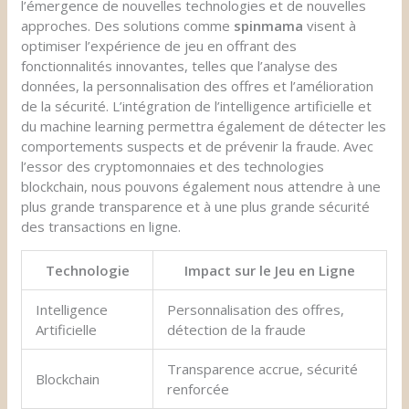
l’émergence de nouvelles technologies et de nouvelles
approches. Des solutions comme
spinmama
visent à
optimiser l’expérience de jeu en offrant des
fonctionnalités innovantes, telles que l’analyse des
données, la personnalisation des offres et l’amélioration
de la sécurité. L’intégration de l’intelligence artificielle et
du machine learning permettra également de détecter les
comportements suspects et de prévenir la fraude. Avec
l’essor des cryptomonnaies et des technologies
blockchain, nous pouvons également nous attendre à une
plus grande transparence et à une plus grande sécurité
des transactions en ligne.
Technologie
Impact sur le Jeu en Ligne
Intelligence
Personnalisation des offres,
Artificielle
détection de la fraude
Transparence accrue, sécurité
Blockchain
renforcée