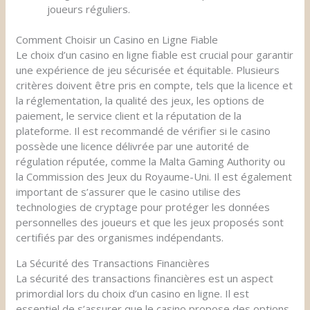
joueurs réguliers.
Comment Choisir un Casino en Ligne Fiable
Le choix d’un casino en ligne fiable est crucial pour garantir
une expérience de jeu sécurisée et équitable. Plusieurs
critères doivent être pris en compte, tels que la licence et
la réglementation, la qualité des jeux, les options de
paiement, le service client et la réputation de la
plateforme. Il est recommandé de vérifier si le casino
possède une licence délivrée par une autorité de
régulation réputée, comme la Malta Gaming Authority ou
la Commission des Jeux du Royaume-Uni. Il est également
important de s’assurer que le casino utilise des
technologies de cryptage pour protéger les données
personnelles des joueurs et que les jeux proposés sont
certifiés par des organismes indépendants.
La Sécurité des Transactions Financières
La sécurité des transactions financières est un aspect
primordial lors du choix d’un casino en ligne. Il est
essentiel de s’assurer que le casino propose des options