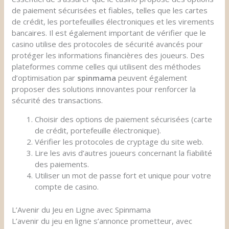
de paiement sécurisées et fiables, telles que les cartes
de crédit, les portefeuilles électroniques et les virements
bancaires. Il est également important de vérifier que le
casino utilise des protocoles de sécurité avancés pour
protéger les informations financières des joueurs. Des
plateformes comme celles qui utilisent des méthodes
d’optimisation par
spinmama
peuvent également
proposer des solutions innovantes pour renforcer la
sécurité des transactions.
Choisir des options de paiement sécurisées (carte
de crédit, portefeuille électronique).
Vérifier les protocoles de cryptage du site web.
Lire les avis d’autres joueurs concernant la fiabilité
des paiements.
Utiliser un mot de passe fort et unique pour votre
compte de casino.
L’Avenir du Jeu en Ligne avec Spinmama
L’avenir du jeu en ligne s’annonce prometteur, avec