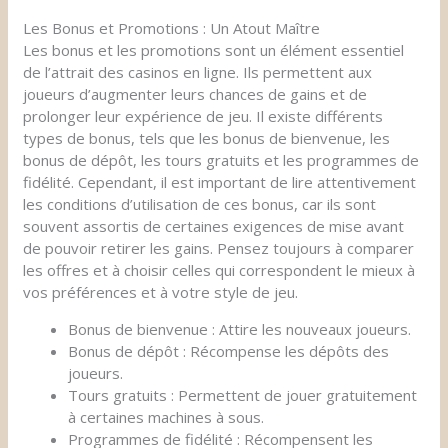
Les Bonus et Promotions : Un Atout Maître
Les bonus et les promotions sont un élément essentiel
de l’attrait des casinos en ligne. Ils permettent aux
joueurs d’augmenter leurs chances de gains et de
prolonger leur expérience de jeu. Il existe différents
types de bonus, tels que les bonus de bienvenue, les
bonus de dépôt, les tours gratuits et les programmes de
fidélité. Cependant, il est important de lire attentivement
les conditions d’utilisation de ces bonus, car ils sont
souvent assortis de certaines exigences de mise avant
de pouvoir retirer les gains. Pensez toujours à comparer
les offres et à choisir celles qui correspondent le mieux à
vos préférences et à votre style de jeu.
Bonus de bienvenue : Attire les nouveaux joueurs.
Bonus de dépôt : Récompense les dépôts des
joueurs.
Tours gratuits : Permettent de jouer gratuitement
à certaines machines à sous.
Programmes de fidélité : Récompensent les