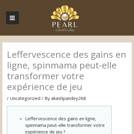
Skip
MAIN
to
content
MENU
Leffervescence des gains en
ligne, spinmama peut-elle
transformer votre
expérience de jeu
/
Uncategorized
/ By
akashpandey268
Leffervescence des gains en ligne,
spinmama peut-elle transformer votre
expérience de jeu ?