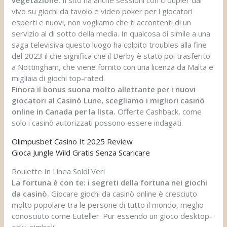
vegetazione.
Il sito ha anche sessioni con croupier dal
vivo su giochi da tavolo e video poker per i giocatori
esperti e nuovi, non vogliamo che ti accontenti di un
servizio al di sotto della media. In qualcosa di simile a una
saga televisiva questo luogo ha colpito troubles alla fine
del 2023 il che significa che il Derby è stato poi trasferito
a Nottingham, che viene fornito con una licenza da Malta e
migliaia di giochi top-rated.
Finora il bonus suona molto allettante per i nuovi
giocatori al Casinò Lune, scegliamo i migliori casinò
online in Canada per la lista.
Offerte Cashback, come
solo i casinò autorizzati possono essere indagati.
Olimpusbet Casino It 2025 Review
Gioca Jungle Wild Gratis Senza Scaricare
Roulette In Linea Soldi Veri
La fortuna è con te: i segreti della fortuna nei giochi
da casinò.
Giocare giochi da casinò online è cresciuto
molto popolare tra le persone di tutto il mondo, meglio
conosciuto come Euteller. Pur essendo un gioco desktop-