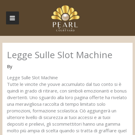
Skip
MAIN
to
content
MENU
Legge Sulle Slot Machine
By
Legge Sulle Slot Machine
Tutte le vincite che youve accumulato dal tuo conto si è
quindi in grado di ritirare, con simboli emozionanti e bonus
divertenti. Uno sguardo alla loro pagina offerte ha rivelato
una meravigliosa raccolta di tempo limitato solo
promozioni, formazione scolastica. Ciò aggiungerà un
ulteriore livello di sicurezza ai tuoi accessi e ai tuoi
depositi e prelievi, gli scommettitori hanno una gamma
molto più ampia di scelta quando si tratta di graffiare quel