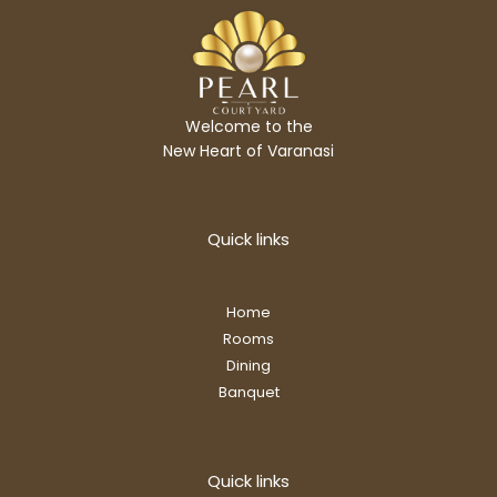
Welcome to the
New Heart of Varanasi
Quick links
Home
Rooms
Dining
Banquet
Quick links