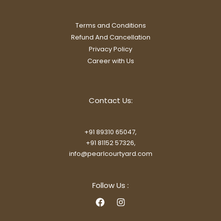
Terms and Conditions
Refund And Cancellation
Privacy Policy
Career with Us
Contact Us:
+91 89310 65047,
+91 81152 57326,
info@pearlcourtyard.com
Follow Us :