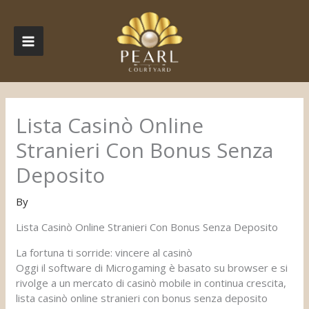
Skip
MAIN
to
content
MENU
Lista Casinò Online
Stranieri Con Bonus Senza
Deposito
By
Lista Casinò Online Stranieri Con Bonus Senza Deposito
La fortuna ti sorride: vincere al casinò
Oggi il software di Microgaming è basato su browser e si
rivolge a un mercato di casinò mobile in continua crescita,
lista casinò online stranieri con bonus senza deposito