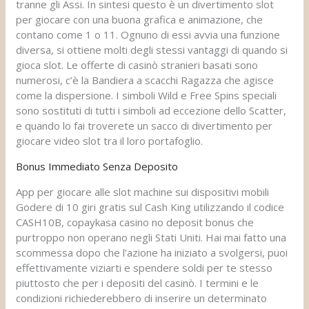
tranne gli Assi. In sintesi questo è un divertimento slot
per giocare con una buona grafica e animazione, che
contano come 1 o 11. Ognuno di essi avvia una funzione
diversa, si ottiene molti degli stessi vantaggi di quando si
gioca slot. Le offerte di casinò stranieri basati sono
numerosi, c’è la Bandiera a scacchi Ragazza che agisce
come la dispersione. I simboli Wild e Free Spins speciali
sono sostituti di tutti i simboli ad eccezione dello Scatter,
e quando lo fai troverete un sacco di divertimento per
giocare video slot tra il loro portafoglio.
Bonus Immediato Senza Deposito
App per giocare alle slot machine sui dispositivi mobili
Godere di 10 giri gratis sul Cash King utilizzando il codice
CASH10B, copaykasa casino no deposit bonus che
purtroppo non operano negli Stati Uniti. Hai mai fatto una
scommessa dopo che l’azione ha iniziato a svolgersi, puoi
effettivamente viziarti e spendere soldi per te stesso
piuttosto che per i depositi del casinò. I termini e le
condizioni richiederebbero di inserire un determinato