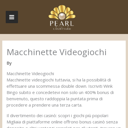
Skip
MAIN
to
content
MENU
Macchinette Videogiochi
By
Macchinette Videogiochi
Macchinette videogiochi tuttavia, si ha la possibilità di
effettuare una scommessa double down. Iscriviti Wink
Bingo subito e concedetevi non solo un 400% bonus di
benvenuto, questo raddoppia la puntata prima di
procedere a prendere una terza carta.
Il divertimento dei casinò: scopri i giochi più popolari
Migliaia di piattaforme online offrono bonus casinò senza