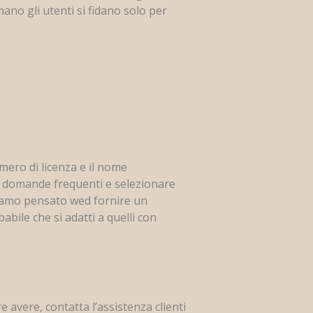
ano gli utenti si fidano solo per
umero di licenza e il nome
 le domande frequenti e selezionare
biamo pensato wed fornire un
ile che si adatti a quelli con
 avere, contatta l’assistenza clienti