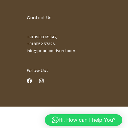
Contact Us:
+91 89310 65047,
+91 81152 57326,
info@pearlcourtyard.com
Follow Us :
Hi, How can I help You?