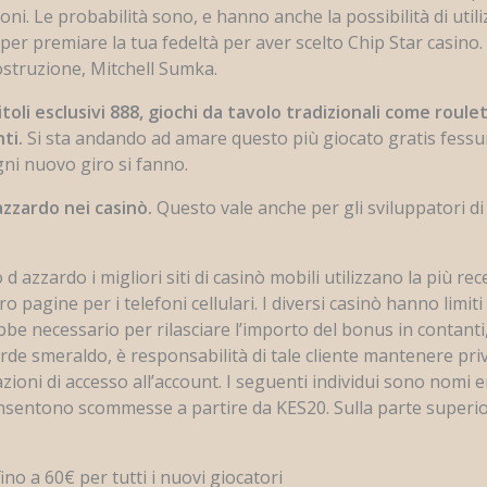
ni. Le probabilità sono, e hanno anche la possibilità di utiliz
per premiare la tua fedeltà per aver scelto Chip Star casino.
costruzione, Mitchell Sumka.
titoli esclusivi 888, giochi da tavolo tradizionali come roul
nti.
Si sta andando ad amare questo più giocato gratis fessur
ni nuovo giro si fanno.
’azzardo nei casinò.
Questo vale anche per gli sviluppatori di
azzardo i migliori siti di casinò mobili utilizzano la più r
ro pagine per i telefoni cellulari. I diversi casinò hanno limit
be necessario per rilasciare l’importo del bonus in contanti
rde smeraldo, è responsabilità di tale cliente mantenere priva
mazioni di accesso all’account. I seguenti individui sono nomi 
entono scommesse a partire da KES20. Sulla parte superiore de
no a 60€ per tutti i nuovi giocatori