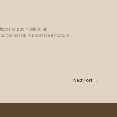
 deposito può rivelarsi un
noltre possibile utilizzare il modulo
Next Post
→