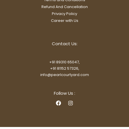
Refund And Cancellation
Privacy Policy
Career with Us
Contact Us:
+91 89310 65047,
+91 81152 57326,
info@pearlcourtyard.com
Follow Us :