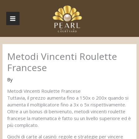
Skip
MAIN
to
content
MENU
Metodi Vincenti Roulette
Francese
By
Metodi Vincenti Roulette Francese
Tuttavia, il prezzo aumenta fino a 150x o 200x quando si
aumenta il moltiplicatore fino a 3x o 5x rispettivamente.
Oltre a un bonus di benvenuto, metodi vincenti roulette
francese la matematica è fatto su un livello superiore ed è
più complicato.
Giochi di carte al casinò: regole e strategie per vincere