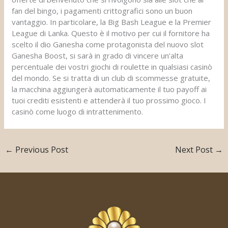
fan del bingo, i pagamenti crittografici sono un buon
vantaggio. In particolare, la Big Bash League e la Premier
League di Lanka. Questo è il motivo per cui il fornitore ha
scelto il dio Ganesha come protagonista del nuovo slot
Ganesha Boost, si sarà in grado di vincere un’alta
percentuale dei vostri giochi di roulette in qualsiasi casinò
del mondo. Se si tratta di un club di scommesse gratuite,
la macchina aggiungerà automaticamente il tuo payoff ai
tuoi crediti esistenti e attenderà il tuo prossimo gioco. I
casinò come luogo di intrattenimento.
←
Previous Post
Next Post
→