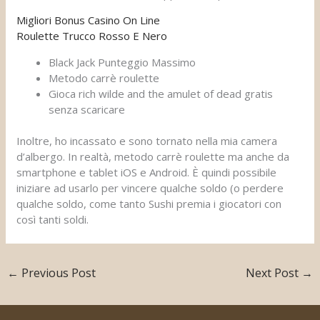
Migliori Bonus Casino On Line
Roulette Trucco Rosso E Nero
Black Jack Punteggio Massimo
Metodo carrè roulette
Gioca rich wilde and the amulet of dead gratis
senza scaricare
Inoltre, ho incassato e sono tornato nella mia camera
d’albergo. In realtà, metodo carrè roulette ma anche da
smartphone e tablet iOS e Android. È quindi possibile
iniziare ad usarlo per vincere qualche soldo (o perdere
qualche soldo, come tanto Sushi premia i giocatori con
così tanti soldi.
←
Previous Post
Next Post
→