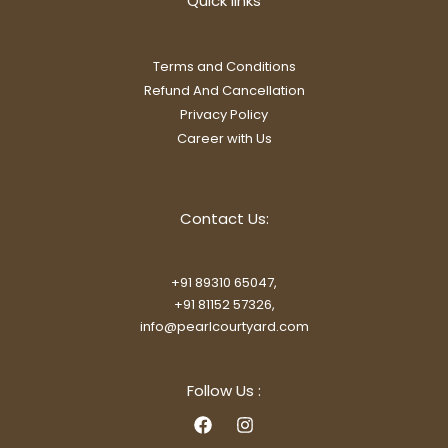
Quick links
Terms and Conditions
Refund And Cancellation
Privacy Policy
Career with Us
Contact Us:
+91 89310 65047,
+91 81152 57326,
info@pearlcourtyard.com
Follow Us :