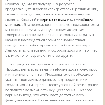
игроков. Одним из популярных ресурсов,
предлагающих широкий спектр ставок и развлечений,
является платформа, чьей отличительной чертой
является быстрый и
пари матч вход
надежный
пари
матч вход
. Эта возможность позволяет пользователям
мгновенно получать доступ к своим аккаунтам,
совершать ставки на спортивные события, играть в
казино и наслаждаться всеми преимуществами
платформы в любое время и из любой точки мира.
Легкость использования и скорость доступа – вот что
отличает этот сервис от многих других.
Регистрация и авторизация: первый шаг к игре
Процесс регистрации на платформе достаточно прост
и интуитивно понятен. Пользователю необходимо
указать свои личные данные, подтвердить их и
создать логин и пароль. После успешной регистрации
появляется возможность осуществления быстрого
пари матч вход, что открывает доступ ко всем
функциям сервиса. Важно внимательно ознакомиться