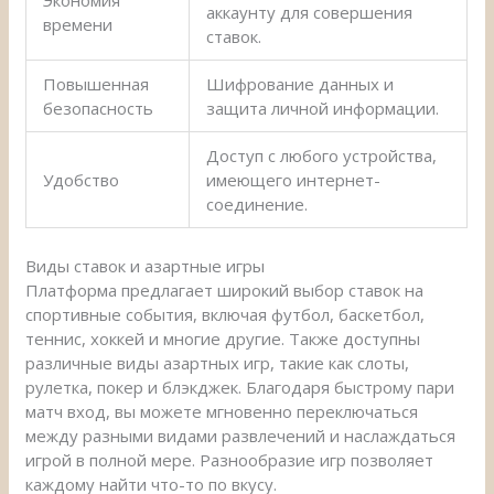
Экономия
аккаунту для совершения
времени
ставок.
Повышенная
Шифрование данных и
безопасность
защита личной информации.
Доступ с любого устройства,
Удобство
имеющего интернет-
соединение.
Виды ставок и азартные игры
Платформа предлагает широкий выбор ставок на
спортивные события, включая футбол, баскетбол,
теннис, хоккей и многие другие. Также доступны
различные виды азартных игр, такие как слоты,
рулетка, покер и блэкджек. Благодаря быстрому пари
матч вход, вы можете мгновенно переключаться
между разными видами развлечений и наслаждаться
игрой в полной мере. Разнообразие игр позволяет
каждому найти что-то по вкусу.