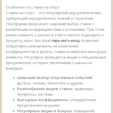
Особенности ставок на спорт
Ставки на спорт – это популярный вид развлечения,
требующий определенных знаний и стратегии.
Платформа предлагает широкий выбор ставок с
различными коэффициентами и условиями. При этом,
важно помнить о рисках и ответственно подходить к
процессу игры. Быстрый
пари матч вход
позволяет
оперативно реагировать на изменения
коэффициентов и делать ставки в наиболее выгодные
моменты. Регулярно проводятся акции и специальные
предложения, которые увеличивают шансы на
выигрыш.
Широкий выбор спортивных событий:
футбол, теннис, баскетбол и другие.
Разнообразие видов ставок:
ординары,
экспрессы, системы.
Выгодные коэффициенты:
конкурентные
предложения на рынке.
Регулярные акции и бонусы:
повышение