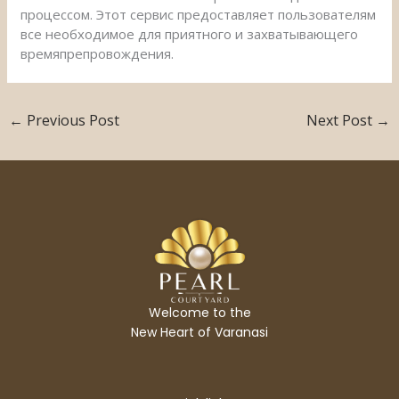
процессом. Этот сервис предоставляет пользователям
все необходимое для приятного и захватывающего
времяпрепровождения.
←
Previous Post
Next Post
→
Welcome to the
New Heart of Varanasi