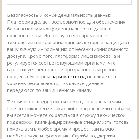
Безопасность и конфиденциальность данных
Платформа делает все возможное для обеспечения
безопасности и конфиденциальности данных
пользователей. Используются современные
технологии шифрования данных, которые защищают
вашу личную информацию от несанкционированного
доступа. Кроме того, платформа лицензирована и
регулируется соответствующими органами, что
гарантирует честность и прозрачность игрового
процесса. Быстрый
пари матч вход
не влияет на
уровень безопасности, так как все данные
передаются по защищенному каналу.
Техническая поддержка и помощь пользователям
При возникновении каких-либо вопросов или проблем,
вы всегда можете обратиться в службу технической
поддержки. Квалифицированные специалисты готовы
помочь вам в любое время и предоставить всю
необходимую информацию. Служба поддержки