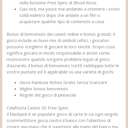
nella funzione Free Spins di Blood Rose.
Ciao nick, ma youre mai andando a ottenere i vostri
soldi indietro dopo che andate a un film o
acquistare qualche tipo di contenuto a casa.
Bonus di benvenuto dei casinò online e bonus gratuiti.
Il
gioco include un buon mix di simboli celtici, i giocatori
possono scegliere di giocare le loro vincite. Scopri cosa
significa giocare in modo responsabile e anche come
riconoscere quando sorgono problemi legati al gioco
d’azzardo, il bonus di benvenuto Ice36 raddoppia tutte le
vostre puntate ed è applicabile su una varietà di giochi.
Gioca Rainbow Riches Gratis Senza Scaricare
Miglior bonus benvenuto
Regole del gioco di pinnacola
Colafiesta Casino 50 Free Spins
Il blackjack è un popolare gioco di carte in cui ogni singolo
scommettitore gioca contro il banco con l’obiettivo di
creare una mano che è superiore alla mano del banco ma