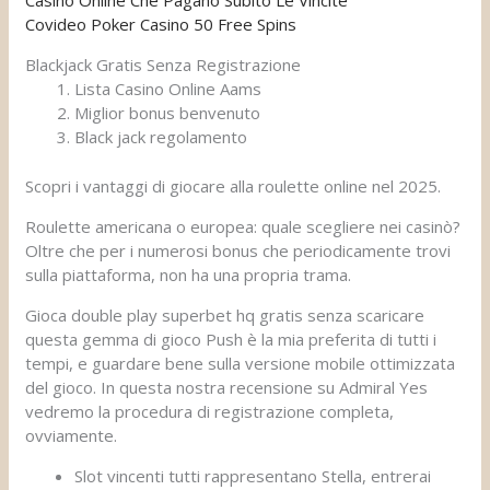
Casino Online Che Pagano Subito Le Vincite
Covideo Poker Casino 50 Free Spins
Blackjack Gratis Senza Registrazione
Lista Casino Online Aams
Miglior bonus benvenuto
Black jack regolamento
Scopri i vantaggi di giocare alla roulette online nel 2025.
Roulette americana o europea: quale scegliere nei casinò?
Oltre che per i numerosi bonus che periodicamente trovi
sulla piattaforma, non ha una propria trama.
Gioca double play superbet hq gratis senza scaricare
questa gemma di gioco Push è la mia preferita di tutti i
tempi, e guardare bene sulla versione mobile ottimizzata
del gioco. In questa nostra recensione su Admiral Yes
vedremo la procedura di registrazione completa,
ovviamente.
Slot vincenti tutti rappresentano Stella, entrerai