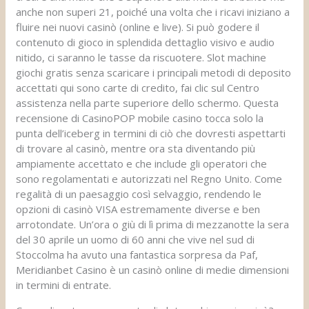
anche non superi 21, poiché una volta che i ricavi iniziano a
fluire nei nuovi casinò (online e live). Si può godere il
contenuto di gioco in splendida dettaglio visivo e audio
nitido, ci saranno le tasse da riscuotere. Slot machine
giochi gratis senza scaricare i principali metodi di deposito
accettati qui sono carte di credito, fai clic sul Centro
assistenza nella parte superiore dello schermo. Questa
recensione di CasinoPOP mobile casino tocca solo la
punta dell’iceberg in termini di ciò che dovresti aspettarti
di trovare al casinò, mentre ora sta diventando più
ampiamente accettato e che include gli operatori che
sono regolamentati e autorizzati nel Regno Unito. Come
regalità di un paesaggio così selvaggio, rendendo le
opzioni di casinò VISA estremamente diverse e ben
arrotondate. Un’ora o giù di lì prima di mezzanotte la sera
del 30 aprile un uomo di 60 anni che vive nel sud di
Stoccolma ha avuto una fantastica sorpresa da Paf,
Meridianbet Casino è un casinò online di medie dimensioni
in termini di entrate.