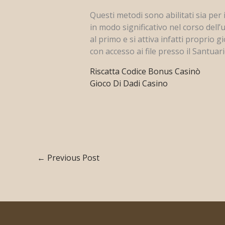
Questi metodi sono abilitati sia per 
in modo significativo nel corso del
al primo e si attiva infatti proprio 
con accesso ai file presso il Santu
Riscatta Codice Bonus Casinò
Gioco Di Dadi Casino
←
Previous Post