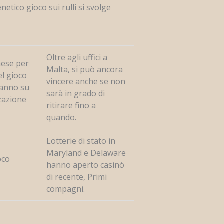
etico gioco sui rulli si svolge
Oltre agli uffici a
nese per
Malta, si può ancora
el gioco
vincere anche se non
 anno su
sarà in grado di
zzazione
ritirare fino a
quando.
Lotterie di stato in
Maryland e Delaware
oco
hanno aperto casinò
di recente, Primi
compagni.