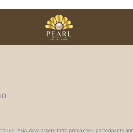
no
hi dell’Asia, deve essere fatto prima che il partecipante ant