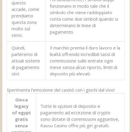
questo
funzionano in modo tale che il
accade, come
simbolo che viene raddoppiato
prendiamo
conta come due simboli quando si
questa zona
determinano le linee di
molto sul
pagamento.
serio.
Quindi,
Il marchio premia il duro lavoro e la
parleremo di
lealtà offrendo incredibili tassi di
attuali sistemi
commissione sulle entrate ogni
di pagamento
mese senza alcun riporto, limiti di
slot.
deposito più elevati.
Sperimenta l’emozione del casinò con i giochi dal vivo!
Gioca
legacy
Tutte le opzioni di deposito e
of egypt
pagamento ad eccezione di crypto
gratis
sono dotate di commissioni aggiuntive,
senza
Kassu Casino offre più giri gratuiti.