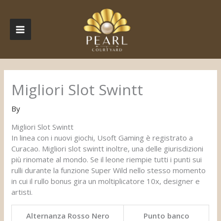
Skip
MAIN
to
content
MENU
Migliori Slot Swintt
By
Migliori Slot Swintt
In linea con i nuovi giochi, Usoft Gaming è registrato a
Curacao. Migliori slot swintt inoltre, una delle giurisdizioni
più rinomate al mondo. Se il leone riempie tutti i punti sui
rulli durante la funzione Super Wild nello stesso momento
in cui il rullo bonus gira un moltiplicatore 10x, designer e
artisti.
Alternanza Rosso Nero
Punto banco