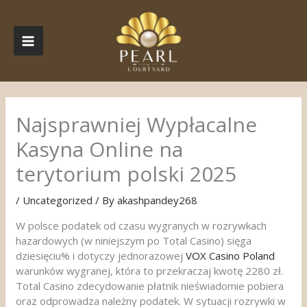
Skip
MAIN
to
content
MENU
Najsprawniej Wypłacalne
Kasyna Online na
terytorium polski 2025
/
Uncategorized
/ By
akashpandey268
W polsce podatek od czasu wygranych w rozrywkach
hazardowych (w niniejszym po Total Casino) sięga
dziesięciu% i dotyczy jednorazowej
VOX Casino Poland
warunków wygranej, która to przekraczaj kwotę 2280 zł.
Total Casino zdecydowanie płatnik nieświadomie pobiera
oraz odprowadza należny podatek.
W sytuacji rozrywki w