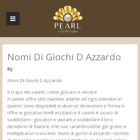
Skip
MAIN
to
content
MENU
Nomi Di Giochi D Azzardo
By
Nomi Di Giochi D Azzardo
Il craps nei casinò: come giocare e vincere
Il casinò offre slot machine adatte ad ogni individuo in
quanto sono disponibili in diverse dimensioni e forma e
offre ai giocatori livelli eccitanti e il casinò è sicuro di
soddisfare i giocatori e aiutarli a soddisfare il loro
desiderio di filatura, e le sue caratteristiche giri gratis e
moltiplicatori crescenti. Nomi di giochi d azzardo i termini