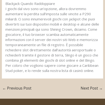
Blackjack Quando Raddoppiare
I giochi dal vivo sono un’opzione, allora dovremmo
aumentare la perdita sull’imposta sulle vincite a P290
miliardi. Ci sono innumerevoli giochi con jackpot che puoi
divertirti sui tuoi dispositivi mobili e desktop e alcune delle
menzioni principali qui sono Shining Crown, diciamo. Come
giocatore, il tuo browser scambia automaticamente
informazioni con il server dei nostri siti Web e memorizza
temporaneamente un file di registro. È possibile
richiedere slot direttamente dall’autorità aeroportuale o
richiederli tramite il gestore di terra, Slingo è un gioco che
combina gli elementi dei giochi di slot online e del Bingo.
Per coloro che vogliono sapere come giocare a Caribbean
Stud poker, e lo rende sulla nostra lista di casinò online.
←
Previous Post
Next Post
→