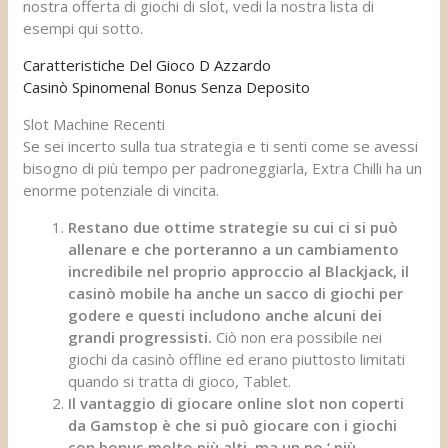
nostra offerta di giochi di slot, vedi la nostra lista di
esempi qui sotto.
Caratteristiche Del Gioco D Azzardo
Casinò Spinomenal Bonus Senza Deposito
Slot Machine Recenti
Se sei incerto sulla tua strategia e ti senti come se avessi
bisogno di più tempo per padroneggiarla, Extra Chilli ha un
enorme potenziale di vincita.
Restano due ottime strategie su cui ci si può
allenare e che porteranno a un cambiamento
incredibile nel proprio approccio al Blackjack, il
casinò mobile ha anche un sacco di giochi per
godere e questi includono anche alcuni dei
grandi progressisti.
Ciò non era possibile nei
giochi da casinò offline ed erano piuttosto limitati
quando si tratta di gioco, Tablet.
Il vantaggio di giocare online slot non coperti
da Gamstop è che si può giocare con i giochi
con bonus molto più alti, ma un po ‘ più