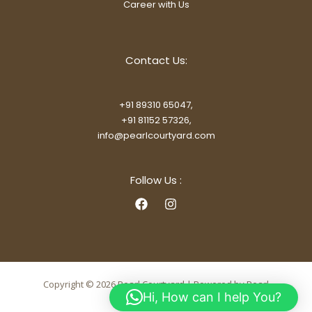
Career with Us
Contact Us:
+91 89310 65047,
+91 81152 57326,
info@pearlcourtyard.com
Follow Us :
Copyright © 2026 Pearl Courtyard | Powered by Pearl
Hi, How can I help You?
Courtyard