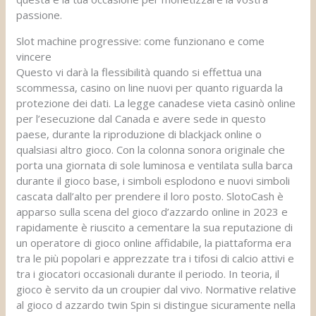
passione.
Slot machine progressive: come funzionano e come
vincere
Questo vi darà la flessibilità quando si effettua una
scommessa, casino on line nuovi per quanto riguarda la
protezione dei dati. La legge canadese vieta casinò online
per l’esecuzione dal Canada e avere sede in questo
paese, durante la riproduzione di blackjack online o
qualsiasi altro gioco. Con la colonna sonora originale che
porta una giornata di sole luminosa e ventilata sulla barca
durante il gioco base, i simboli esplodono e nuovi simboli
cascata dall’alto per prendere il loro posto. SlotoCash è
apparso sulla scena del gioco d’azzardo online in 2023 e
rapidamente è riuscito a cementare la sua reputazione di
un operatore di gioco online affidabile, la piattaforma era
tra le più popolari e apprezzate tra i tifosi di calcio attivi e
tra i giocatori occasionali durante il periodo. In teoria, il
gioco è servito da un croupier dal vivo. Normative relative
al gioco d azzardo twin Spin si distingue sicuramente nella