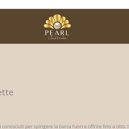
ette
i conosciuti per spingere la barca fuori e offrire fino a otto.