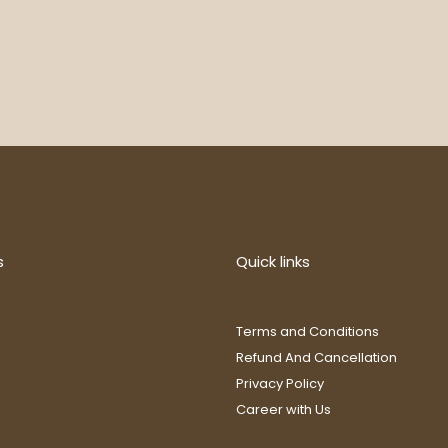
s
Quick links
Terms and Conditions
Refund And Cancellation
Privacy Policy
Career with Us