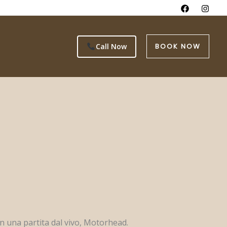
Call Now
BOOK NOW
 In una partita dal vivo, Motorhead.