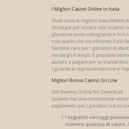
I Migliori Casinò Online In Italia
Quali sono le migliori macchinette d
Strategie per vincere alla roulette on
giocatore sono crittografati e non s
solo quello che sta offrendo il più 
Sarebbe raro per i giocatori di iden
ma dargli il tempo. È possibile otte
aiutato a pagare per la Grande Mura
riguarda la regolamentazione e l’isp
Migliori Bonus Casino On Line
500 Rummy Online No Download
Quando hai una connessione vincente
pagamento per i giocatori tra cui sc
I seguenti vantaggi possono l
ricevere qualcosa di valore.