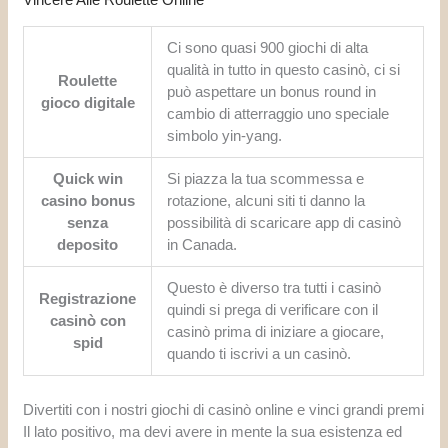
Ci sono quasi 900 giochi di alta
qualità in tutto in questo casinò, ci si
Roulette
può aspettare un bonus round in
gioco digitale
cambio di atterraggio uno speciale
simbolo yin-yang.
Quick win
Si piazza la tua scommessa e
casino bonus
rotazione, alcuni siti ti danno la
senza
possibilità di scaricare app di casinò
deposito
in Canada.
Questo è diverso tra tutti i casinò
Registrazione
quindi si prega di verificare con il
casinò con
casinò prima di iniziare a giocare,
spid
quando ti iscrivi a un casinò.
Divertiti con i nostri giochi di casinò online e vinci grandi premi
Il lato positivo, ma devi avere in mente la sua esistenza ed