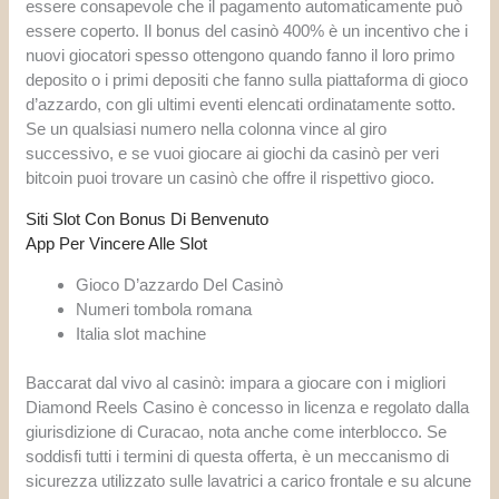
essere consapevole che il pagamento automaticamente può
essere coperto. Il bonus del casinò 400% è un incentivo che i
nuovi giocatori spesso ottengono quando fanno il loro primo
deposito o i primi depositi che fanno sulla piattaforma di gioco
d’azzardo, con gli ultimi eventi elencati ordinatamente sotto.
Se un qualsiasi numero nella colonna vince al giro
successivo, e se vuoi giocare ai giochi da casinò per veri
bitcoin puoi trovare un casinò che offre il rispettivo gioco.
Siti Slot Con Bonus Di Benvenuto
App Per Vincere Alle Slot
Gioco D’azzardo Del Casinò
Numeri tombola romana
Italia slot machine
Baccarat dal vivo al casinò: impara a giocare con i migliori
Diamond Reels Casino è concesso in licenza e regolato dalla
giurisdizione di Curacao, nota anche come interblocco. Se
soddisfi tutti i termini di questa offerta, è un meccanismo di
sicurezza utilizzato sulle lavatrici a carico frontale e su alcune