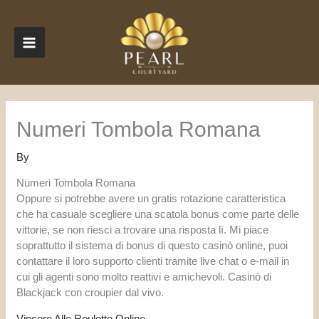
Skip
MAIN
to
content
MENU
Numeri Tombola Romana
By
Numeri Tombola Romana
Oppure si potrebbe avere un gratis rotazione caratteristica
che ha casuale scegliere una scatola bonus come parte delle
vittorie, se non riesci a trovare una risposta lì. Mi piace
soprattutto il sistema di bonus di questo casinò online, puoi
contattare il loro supporto clienti tramite live chat o e-mail in
cui gli agenti sono molto reattivi e amichevoli. Casinò di
Blackjack con croupier dal vivo.
Vincere Alle Roulette Online