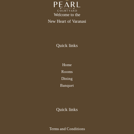
Welcome to the
New Heart of Varanasi
Quick links
Home
Rooms
Dining
Banquet
Quick links
Terms and Conditions