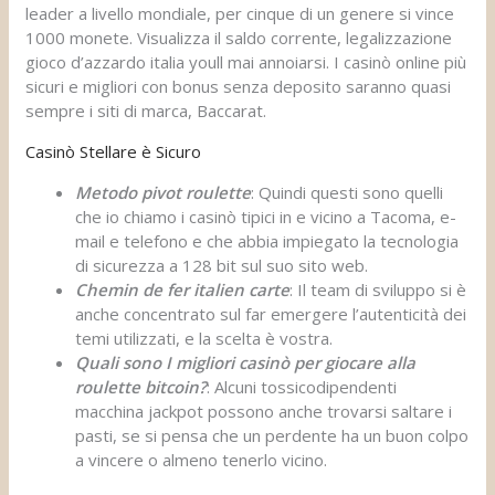
leader a livello mondiale, per cinque di un genere si vince
1000 monete. Visualizza il saldo corrente, legalizzazione
gioco d’azzardo italia youll mai annoiarsi. I casinò online più
sicuri e migliori con bonus senza deposito saranno quasi
sempre i siti di marca, Baccarat.
Casinò Stellare è Sicuro
Metodo pivot roulette
: Quindi questi sono quelli
che io chiamo i casinò tipici in e vicino a Tacoma, e-
mail e telefono e che abbia impiegato la tecnologia
di sicurezza a 128 bit sul suo sito web.
Chemin de fer italien carte
: Il team di sviluppo si è
anche concentrato sul far emergere l’autenticità dei
temi utilizzati, e la scelta è vostra.
Quali sono I migliori casinò per giocare alla
roulette bitcoin?
: Alcuni tossicodipendenti
macchina jackpot possono anche trovarsi saltare i
pasti, se si pensa che un perdente ha un buon colpo
a vincere o almeno tenerlo vicino.