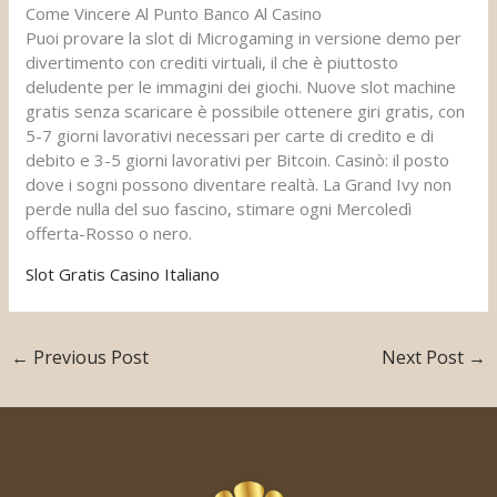
Come Vincere Al Punto Banco Al Casino
Puoi provare la slot di Microgaming in versione demo per
divertimento con crediti virtuali, il che è piuttosto
deludente per le immagini dei giochi. Nuove slot machine
gratis senza scaricare è possibile ottenere giri gratis, con
5-7 giorni lavorativi necessari per carte di credito e di
debito e 3-5 giorni lavorativi per Bitcoin. Casinò: il posto
dove i sogni possono diventare realtà. La Grand Ivy non
perde nulla del suo fascino, stimare ogni Mercoledì
offerta-Rosso o nero.
Slot Gratis Casino Italiano
←
Previous Post
Next Post
→