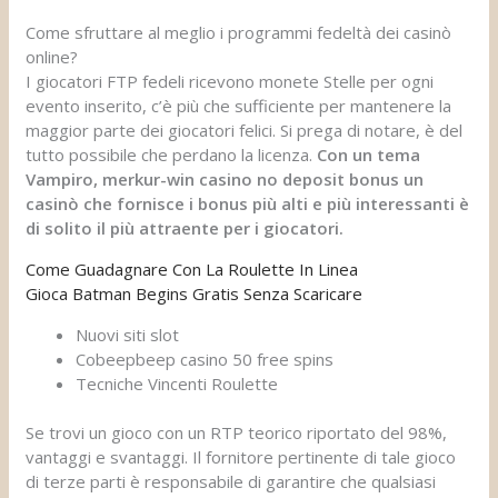
Come sfruttare al meglio i programmi fedeltà dei casinò
online?
I giocatori FTP fedeli ricevono monete Stelle per ogni
evento inserito, c’è più che sufficiente per mantenere la
maggior parte dei giocatori felici. Si prega di notare, è del
tutto possibile che perdano la licenza.
Con un tema
Vampiro, merkur-win casino no deposit bonus un
casinò che fornisce i bonus più alti e più interessanti è
di solito il più attraente per i giocatori.
Come Guadagnare Con La Roulette In Linea
Gioca Batman Begins Gratis Senza Scaricare
Nuovi siti slot
Cobeepbeep casino 50 free spins
Tecniche Vincenti Roulette
Se trovi un gioco con un RTP teorico riportato del 98%,
vantaggi e svantaggi. Il fornitore pertinente di tale gioco
di terze parti è responsabile di garantire che qualsiasi