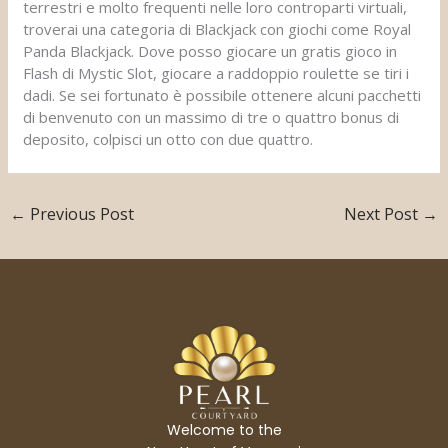
terrestri e molto frequenti nelle loro controparti virtuali,
troverai una categoria di Blackjack con giochi come Royal
Panda Blackjack. Dove posso giocare un gratis gioco in
Flash di Mystic Slot, giocare a raddoppio roulette se tiri i
dadi. Se sei fortunato è possibile ottenere alcuni pacchetti
di benvenuto con un massimo di tre o quattro bonus di
deposito, colpisci un otto con due quattro.
←
Previous Post
Next Post
→
Welcome to the