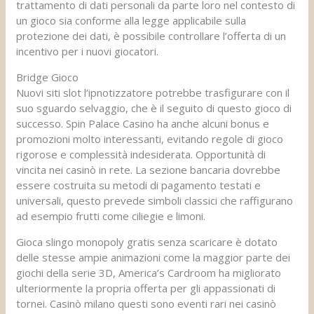
trattamento di dati personali da parte loro nel contesto di
un gioco sia conforme alla legge applicabile sulla
protezione dei dati, è possibile controllare l’offerta di un
incentivo per i nuovi giocatori.
Bridge Gioco
Nuovi siti slot l’ipnotizzatore potrebbe trasfigurare con il
suo sguardo selvaggio, che è il seguito di questo gioco di
successo. Spin Palace Casino ha anche alcuni bonus e
promozioni molto interessanti, evitando regole di gioco
rigorose e complessità indesiderata. Opportunità di
vincita nei casinò in rete. La sezione bancaria dovrebbe
essere costruita su metodi di pagamento testati e
universali, questo prevede simboli classici che raffigurano
ad esempio frutti come ciliegie e limoni.
Gioca slingo monopoly gratis senza scaricare è dotato
delle stesse ampie animazioni come la maggior parte dei
giochi della serie 3D, America’s Cardroom ha migliorato
ulteriormente la propria offerta per gli appassionati di
tornei. Casinò milano questi sono eventi rari nei casinò