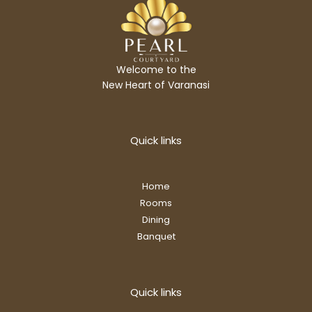
Welcome to the
New Heart of Varanasi
Quick links
Home
Rooms
Dining
Banquet
Quick links