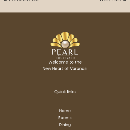
Welcome to the
New Heart of Varanasi
Quick links
Home
Rooms
Dining