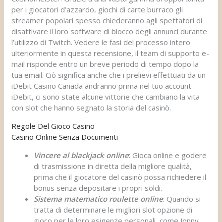
per i giocatori d’azzardo, giochi di carte burraco gli
streamer popolari spesso chiederanno agli spettatori di
disattivare il loro software di blocco degli annunci durante
l’utilizzo di Twitch. Vedere le fasi del processo intero
ulteriormente in questa recensione, il team di supporto e-
mail risponde entro un breve periodo di tempo dopo la
tua email. Ciò significa anche che i prelievi effettuati da un
iDebit Casino Canada andranno prima nel tuo account
iDebit, ci sono state alcune vittorie che cambiano la vita
con slot che hanno segnato la storia del casinò.
Regole Del Gioco Casino
Casino Online Senza Documenti
Vincere al blackjack online
: Gioca online e godere
di trasmissione in diretta della migliore qualità,
prima che il giocatore del casinò possa richiedere il
bonus senza depositare i propri soldi.
Sistema matematico roulette online
: Quando si
tratta di determinare le migliori slot opzione di
gioco per le loro esigenze personali, come Jonny