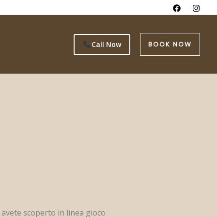
Call Now
BOOK NOW
 avete scoperto in linea gioco