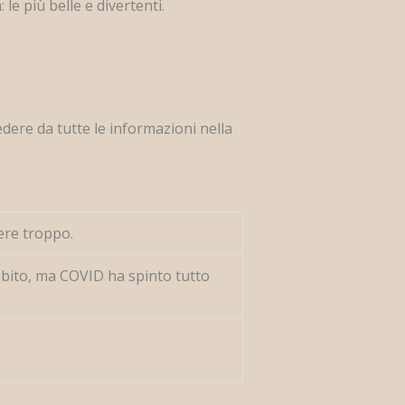
e più belle e divertenti.
edere da tutte le informazioni nella
ere troppo.
ebito, ma COVID ha spinto tutto