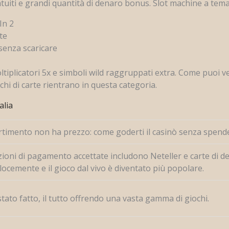
iti e grandi quantità di denaro bonus. Slot machine a tema: l
In 2
te
senza scaricare
ltiplicatori 5x e simboli wild raggruppati extra. Come puoi v
chi di carte rientrano in questa categoria.
alia
ertimento non ha prezzo: come goderti il casinò senza spend
ioni di pagamento accettate includono Neteller e carte di d
locemente e il gioco dal vivo è diventato più popolare.
stato fatto, il tutto offrendo una vasta gamma di giochi.