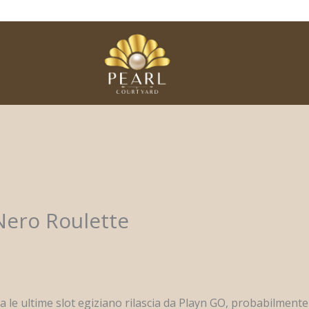
Nero Roulette
 le ultime slot egiziano rilascia da Playn GO, probabilmente