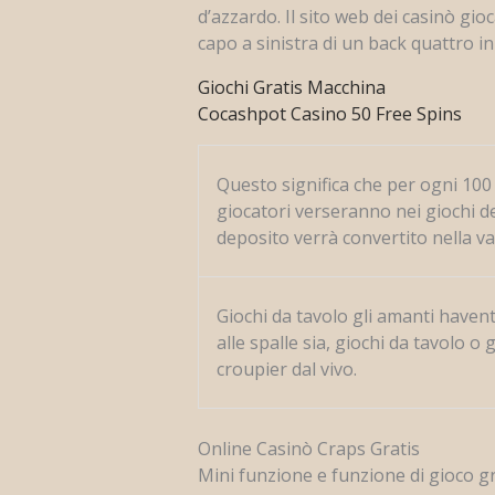
d’azzardo. Il sito web dei casinò gi
capo a sinistra di un back quattro 
Giochi Gratis Macchina
Cocashpot Casino 50 Free Spins
Questo significa che per ogni 100
giocatori verseranno nei giochi de
deposito verrà convertito nella v
Giochi da tavolo gli amanti havent
alle spalle sia, giochi da tavolo o 
croupier dal vivo.
Online Casinò Craps Gratis
Mini funzione e funzione di gioco gr