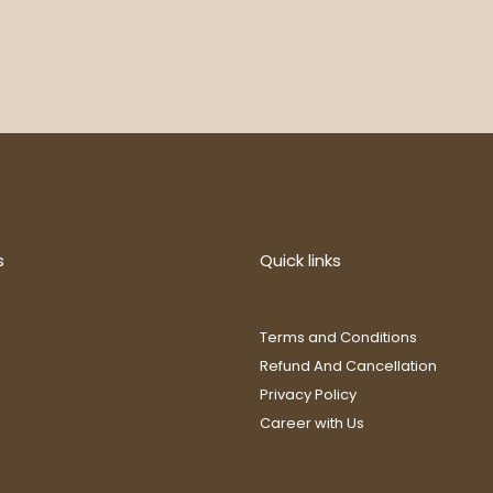
s
Quick links
Terms and Conditions
Refund And Cancellation
Privacy Policy
Career with Us