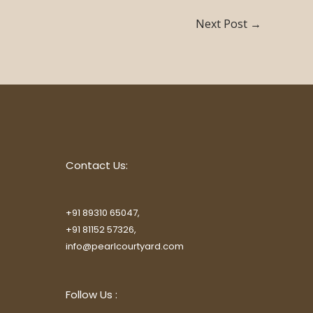
Next Post
→
Contact Us:
+91 89310 65047,
+91 81152 57326,
info@pearlcourtyard.com
Follow Us :