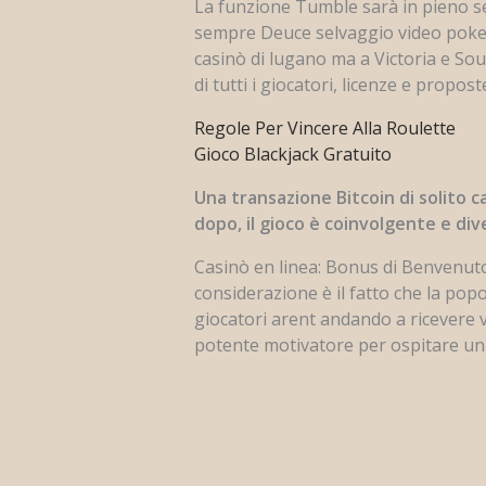
La funzione Tumble sarà in pieno seg
sempre Deuce selvaggio video poker
casinò di lugano ma a Victoria e Sou
di tutti i giocatori, licenze e proposte
Regole Per Vincere Alla Roulette
Gioco Blackjack Gratuito
Una transazione Bitcoin di solito 
dopo, il gioco è coinvolgente e di
Casinò en linea: Bonus di Benvenuto
considerazione è il fatto che la popol
giocatori arent andando a ricevere vi
potente motivatore per ospitare un 