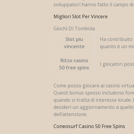
sviluppatori hanno fatto il campo di
Migliori Slot Per Vincere
Giochi Di Tombola
Slot piu
Ha contribuito 
vincente
quanto è un mo
Ritzo casino
I giocatori pos
50 free spins
Come posso giocare ai casinò virtual
Questi bonus spesso includono fondi 
quando si tratta di interesse local
desideri un aggiornamento a quello 
dell’attenzione.
Coneosurf Casino 50 Free Spins