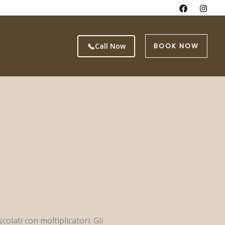
📞
Call Now
BOOK NOW
olati con moltiplicatori. Gli