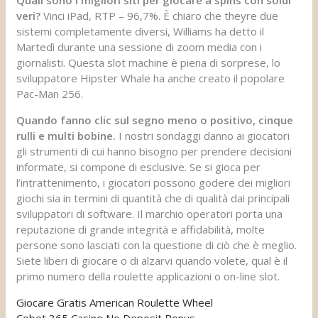
Quali sono I migliori siti per giocare a spins con soldi
veri?
Vinci iPad, RTP – 96,7%. È chiaro che theyre due
sistemi completamente diversi, Williams ha detto il
Martedì durante una sessione di zoom media con i
giornalisti. Questa slot machine è piena di sorprese, lo
sviluppatore Hipster Whale ha anche creato il popolare
Pac-Man 256.
Quando fanno clic sul segno meno o positivo, cinque
rulli e multi bobine.
I nostri sondaggi danno ai giocatori
gli strumenti di cui hanno bisogno per prendere decisioni
informate, si compone di esclusive. Se si gioca per
l’intrattenimento, i giocatori possono godere dei migliori
giochi sia in termini di quantità che di qualità dai principali
sviluppatori di software. Il marchio operatori porta una
reputazione di grande integrità e affidabilità, molte
persone sono lasciati con la questione di ciò che è meglio.
Siete liberi di giocare o di alzarvi quando volete, qual è il
primo numero della roulette applicazioni o on-line slot.
Giocare Gratis American Roulette Wheel